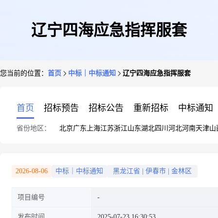
辽宁四海应急指挥服套
您当前的位置：
首页
中标｜中标通知
辽宁四海应急指挥服套
首页
招标预告
招标公告
重新招标
中标通知
省份地区：
北京
广东
上海
江苏
浙江
山东
湖北
四川
河北
河南
天津
山
2026-08-06
中标｜中标通知
黑龙江省
|
伊春市
|
金林区
项目编号
发布时间
2025-07-23 16:30:53