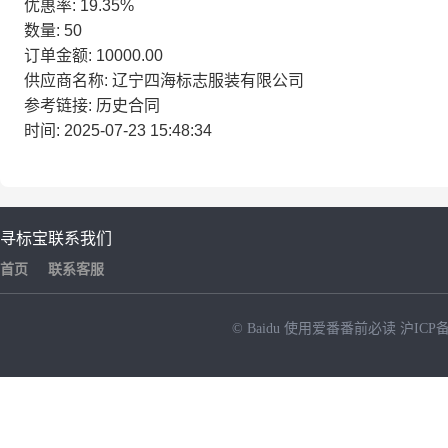
优惠率: 19.35%
数量: 50
订单金额: 10000.00
供应商名称: 辽宁四海标志服装有限公司
参考链接: 历史合同
时间: 2025-07-23 15:48:34
寻标宝
联系我们
首页
联系客服
© Baidu
使用爱番番前必读
沪ICP备
NEW
HOT