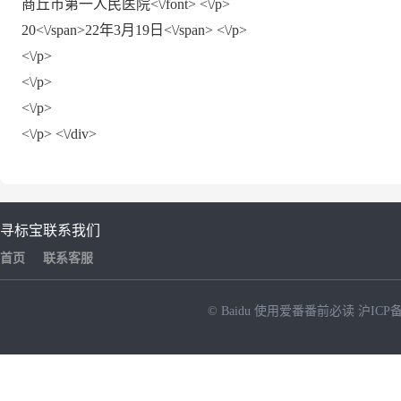
商丘市第一人民医院<\/font> <\/p>
20<\/span>
22年3月19日<\/span> <\/p>
<\/p>
<\/p>
<\/p>
<\/p> <\/div>
寻标宝
联系我们
首页
联系客服
© Baidu
使用爱番番前必读
沪ICP备
NEW
HOT