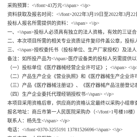
采购预算：<\/font>43万元<\/span> <\/p>
资料获取及报名时间：<\/font>2022年3月19日至2022年3月22日<\/
投标人报名所需提供的资料：<\/span> <\/p>
一、<\/span>
投标人必须具有独立的法人资格，有效的三证合一的营业
二、本次项目所需的相关专业资质证件复印件盖公章，投标人经营范围
三、<\/span>
授权委托书（投标单位、生产厂家授权）及法人、被授权
备注：如所投产品为<\/span>
医疗设备类的投标人另需提供以下资质证
（一）投标单位《医疗器械经营企业许可证》；<\/span> <\/p
（二）产品生产企业《营业执照》和《医疗器械生产企业许可证》；<\
（三）产品《医疗器械注册证》、《医疗器械产品注册登记表》及其附件
（四）生产企业委托代理经销授权书<\/span> <\/p>
本项目采用资格后审，供应商的资格认定最终以采购小组审查为准<\/
报名地址：商丘市第一人民医院采购办（<\/font>1号楼10楼）<\/sp
联系人：杨先生<\/span> <\/p>
电话：<\/font>0370-3255191 13781526696<\/span> <\/p>