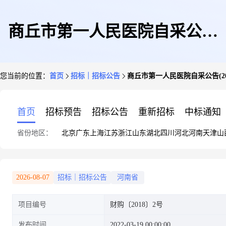
商丘市第一人民医院自采公告
您当前的位置：
首页
招标｜招标公告
商丘市第一人民医院自采公告(2022
(2022-19)
首页
招标预告
招标公告
重新招标
中标通知
省份地区：
北京
广东
上海
江苏
浙江
山东
湖北
四川
河北
河南
天津
山
2026-08-07
招标｜招标公告
河南省
项目编号
财购〔2018〕2号
发布时间
2022-03-19 00:00:00