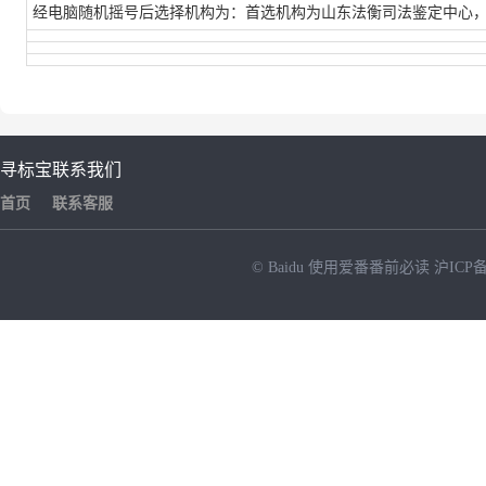
经电脑随机摇号后选择机构为：首选机构为山东法衡司法鉴定中心
寻标宝
联系我们
首页
联系客服
© Baidu
使用爱番番前必读
沪ICP备
NEW
HOT