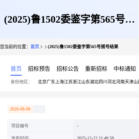
(2025)鲁1502委鉴字第565号摇
您当前的位置：
首页
(2025)鲁1502委鉴字第565号摇号结果
号结果
首页
招标预告
招标公告
重新招标
中标通知
省份地区：
北京
广东
上海
江苏
浙江
山东
湖北
四川
河北
河南
天津
山
2026-08-08
项目编号
发布时间
2025-12-22 11:48:58