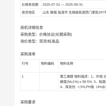
价格有效期
2025-07-01 — 2025-08-31
收货地区
山东 聊城 临清市 先锋路街道西门里街29
商机详细信息
采购类型：价格协议(长期采购)
询价类型：现货/标准品
采购清单
行号
物料编码
物料名称
1
聚乙烯醇 物料描述：1、外观:
解度(Mo1%):≥ 98.5%; 3、粘度(P
4、挥发份: ＜5%;PH值（4%水
采购要求