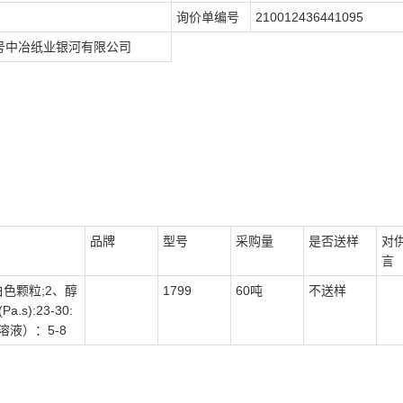
询价单编号
210012436441095
7号中冶纸业银河有限公司
品牌
型号
采购量
是否送样
对
言
白色颗粒;2、醇
1799
60吨
不送样
a.s):23-30:
溶液）：5-8