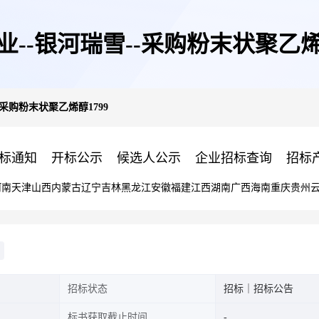
业--银河瑞雪--采购粉末状聚乙烯醇
-采购粉末状聚乙烯醇1799
标通知
开标公示
候选人公示
企业招标查询
招标
河南
天津
山西
内蒙古
辽宁
吉林
黑龙江
安徽
福建
江西
湖南
广西
海南
重庆
贵州
招标状态
招标｜招标公告
标书获取截止时间