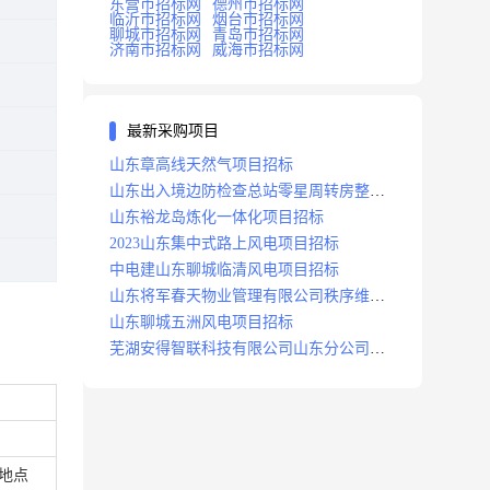
东营市招标网
德州市招标网
临沂市招标网
烟台市招标网
聊城市招标网
青岛市招标网
济南市招标网
威海市招标网
最新采购项目
山东章高线天然气项目招标
山东出入境边防检查总站零星周转房整修
项目招标中标
山东裕龙岛炼化一体化项目招标
2023山东集中式路上风电项目招标
中电建山东聊城临清风电项目招标
山东将军春天物业管理有限公司秩序维护
服务项目招标公告
山东聊城五洲风电项目招标
芜湖安得智联科技有限公司山东分公司济
南地区快递项目招标公告
地点