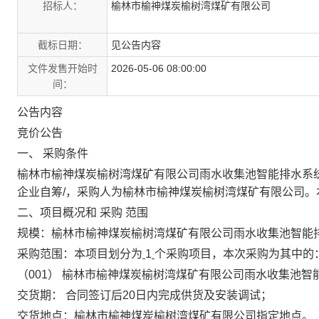
招标人：
榆林市榆神煤炭榆树湾煤矿有限公司
截标日期：
见公告内容
文件发售开始时
2026-05-06 08:00:00
间：
公告内容
竞价
公告
一、
采购条件
榆林市榆神煤炭榆树湾煤矿有限公司雨水收集池智能排水系
企业自筹
/，
采购人
为
榆林市榆神煤炭榆树湾煤矿有限公司
。
二、项目概况和
采购
范围
规模：
榆林市榆神煤炭榆树湾煤矿有限公司雨水收集池智能
采购
范
围：本项目划分为
1
个
采购项目
，本次
采购
为其中的
（
001）
榆林市榆神煤炭榆树湾煤矿有限公司雨水收集池智
交货期：
合同签订后
20
日内完成供货
及安装调试
；
交货地点：
榆林市榆神煤炭榆树湾煤矿有限公司
指定地点。