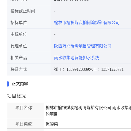
投标截止时间
招标单位
榆林市榆神煤炭榆树湾煤矿有限公司
中标单位
代理单位
陕西万兴瑞隆项目管理有限公司
相关产品
雨水收集池智能排水系统
联系方式
崔工：15399120889
朱工：13571225771
正文内容
项目概况
项目名称：
榆林市榆神煤炭榆树湾煤矿有限公司 雨水收集
购项目
项目类型：
货物类