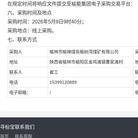
在规定时间将响应文件提交至榆能集团电子采购交易平台
：
六
、
采购
时间及地点
采购
时间：
2026年5月9日9时40分
；
采购
地点：线上
采购
。
七
、联系方式
采购人
榆林市榆神煤炭榆树湾煤矿有限公司
地址
陕西省榆林市榆阳区金鸡滩镇曹家滩村
联系人
崔工
电话
15399120889
电子邮箱：
/
寻标宝
联系我们
首页
联系客服