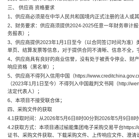
三、
供应商
资格要求
1、供应商必须是在中华人民共和国境内正式注册的法人或
2
、财务要求：供应商须提供
2024
-2025任意一
年财务审计报
务报表）；
3
、供应商提供
2023年1月1日至今（以合同签订时间为准
单页
、结算发票
等信息，对于提供合同不清晰、信息不全，
4
、供应商具有良好的商业信誉，没有处于被责令停业、财
响应资格（黑名单）；
5
、
供应商不得列入信用中国（
https://www.creditchin
（2023年1月1日至今）不得列入中国裁判文书网（http://wen
法定代表人）
；
6
、本项目不接受联合体；
四
、
采购
文件的获取
4.1获取时间：从
2026年5月6日8时00分到2026年5月9日8时
4.2获取方式：本项目通过榆能集团电子采购交易平台https://dz
证书、
采购文件获取
、下载采购文件、上传响应文件、澄清