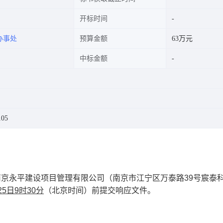
开标时间
办事处
预算金额
63万元
中标金额
105
南京永平建设项目管理有限公司（南京市江宁区万泰路
39
号宸泰
25
日
9
时
30
分
（北京时间）前提交响应文件
。