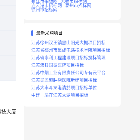
镇江市招标网
无锡市招标网
连云港市招标网
泰州市招标网
徐州市招标网
最新采购项目
江苏徐州汉王镇黑山阳光大棚项目招标
江苏省邳州市集成电路技术学院项目招标
江苏省水利工程建设项目招标投标管理办
法
江苏沛县国泰医院项目招标
江苏中烟工业有限责任公司专有云平台扩
容项目招标
江苏吴孟超肿瘤医院新建项目招标
江苏大丰斗龙港清於项目招标单位
中建一局在江苏太湖项目招标
科技大厦