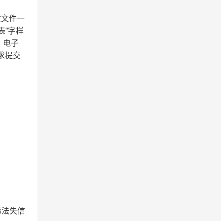
质文件一
表”字样
。电子
求提交
违法失信