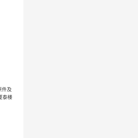
原件及
厦泰楼