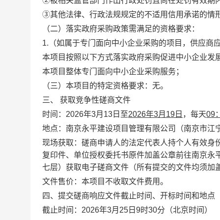
②被相关监管部门作出行政处罚且尚在处罚有效期
③其他法律、行政法规规定的不适用信用承诺的情
（二）
落实政府采购政策需满足的资格要求：
1.
（如属于专门面向中小企业采购的项目，供应商
本项目按照以下方式落实政府采购促进中小企业发
本项目整体专门面向中小企业采购服务；
（三）
本项目的特定资格
要求
：无。
三、
获取竞争性磋商文件
时间：
2026
年
3
月
13
日
至
2026
年
3
月
19
日
，每天
09
地点：南京永平建设项目管理有限公司（南京市江
现场获取：磋商申请人的法定代表人持个人有效身
复印件、单位授权委托书原件加盖公章前往南京永
七层）获取电子磋商文件（所有提交的文件均须加
文件售价：本项目不收取文件费用。
四、
提交磋商响应文件截止时间、开标时间和地点
截止时间：
2026
年3月25日
9
时
30
分
（北京时间）