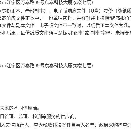
京市江宁区万泰路
39
号宸泰科技大厦泰楼七层）
（壹份正本、叁份副本），电子版响应文件（
U
盘）壹份（随纸
商响应文件正本中，一份单独密封，并在封袋上标明“磋商报价
本文件与副本文件、电子版文件不一致时，以纸质正本文件为准
利后果，每份纸质文件须清楚标明“正本”或“副本”字样。未按要
京市江宁区万泰路
39
号宸泰科技大厦泰楼七层）
关系的不同供应商。
目管理、监理、检测等服务的供应商。
站列入失信执行人、重大税收违法案件当事人名单、政府采购严重