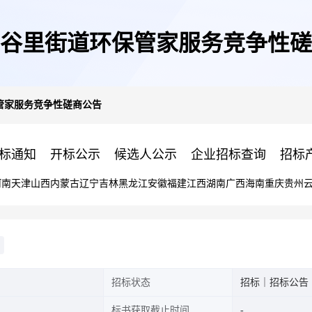
6年谷里街道环保管家服务竞争性
保管家服务竞争性磋商公告
标通知
开标公示
候选人公示
企业招标查询
招标
河南
天津
山西
内蒙古
辽宁
吉林
黑龙江
安徽
福建
江西
湖南
广西
海南
重庆
贵州
招标状态
招标｜招标公告
标书获取截止时间