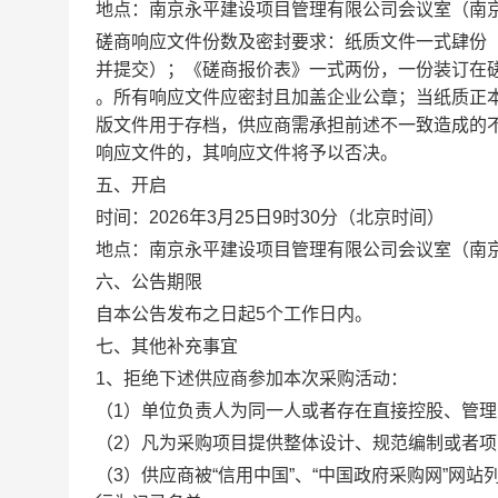
地点：南京永平建设项目管理有限公司会议室（南
磋商响应文件份数及密封要求：纸质文件一式肆份
并提交）；《磋商报价表》一式两份，一份装订在磋
。所有响应文件应密封且加盖企业公章；当纸质正
版文件用于存档，供应商需承担前述不一致造成的不
响应文件的，其响应文件将予以否决。
五、开启
时间：
2026
年
3
月
25
日
9
时
30
分（北京时间）
地点：
南京永平建设项目管理有限公司会议室（南
六、公告期限
自本公告发布之日起
5
个工作日内。
七、其他补充事宜
1
、
拒绝下述供应商参加本次采购活动：
（
1
）单位负责人为同一人或者存在直接控股、管理
（
2
）凡为采购项目提供整体设计、规范编制或者项
（
3
）供应商被“信用中国”、“中国政府采购网”网