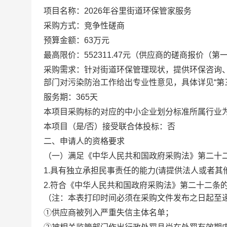
项目名称：
2026
年谷里街道环保管家服务
采购方式：竞争性磋商
预算金额：
63
万元
最高限价：
552311.47
元（供应商的磋商报价（第
采购需求：针对街道环保管理现状，提供环保咨询
部门对污染防治工作给出专业性意见，具体详见“第三
服务期：
365
天
本项目采购标的对应的中小企业划分标准所属行业
本项目（是
/
否）接受联合体投标：否
二、申请人的资格要求
（一）满足《中华人民共和国政府采购法》第二十
1.
具有独立承担民事责任的能力
(
请提供法人或者其
2.
符合《中华人民共和国政府采购法》第二十二条
（注：本表打印时间必须在采购文件发布之日起至
①供应商被列入严重失信主体名单；