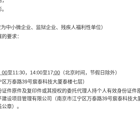
内；
形。
应为中小微企业、监狱企业、残疾人福利性单位）
展的要求：
：
00
至
11:30
，
14:00
至
17
:00
（北京时间，节假日除外）
宁区万泰路
39
号宸泰科技大厦泰楼七层）
份证件原件及复印件或其授权的委托代理人持个人有效身份证件
平建设项目管理有限公司（南京市江宁区万泰路
39
号宸泰科技大
盖公章）。