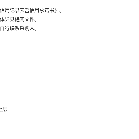
信用记录表暨信用承诺书》。
体详见磋商文件
。
自行联系采购人。
七层