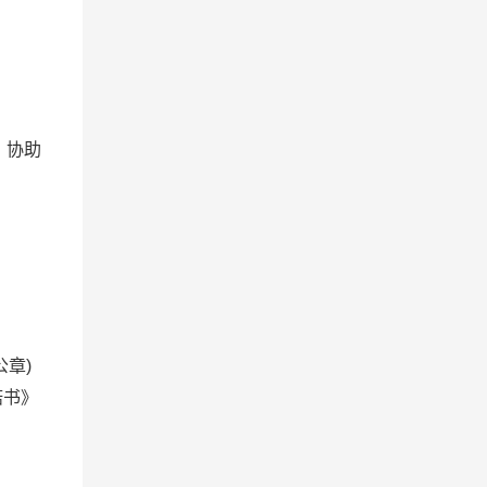
，协助
公章
)
诺书》