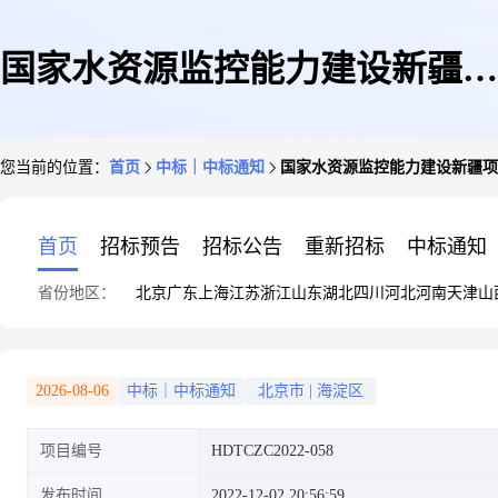
国家水资源监控能力建设新疆项
您当前的位置：
首页
中标｜中标通知
国家水资源监控能力建设新疆项
目业务应用系统运维服务项目成
首页
招标预告
招标公告
重新招标
中标通知
省份地区：
北京
广东
上海
江苏
浙江
山东
湖北
四川
河北
河南
天津
山
交公告
2026-08-06
中标｜中标通知
北京市
|
海淀区
项目编号
HDTCZC2022-058
发布时间
2022-12-02 20:56:59