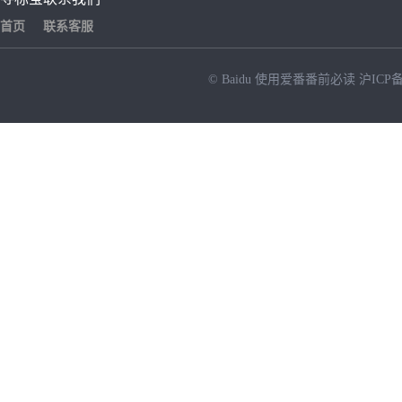
首页
联系客服
© Baidu
使用爱番番前必读
沪ICP备
NEW
HOT
暂时没有搜索结果…