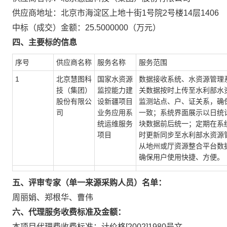
供应商地址：北京市海淀区上地十街1号院2号楼14层1406
中标（成交）金额：25.5000000（万元）
四、主要标的信息
序号
供应商名称
服务名称
服务范围
1
北京慧图科
国家水资源
数据接收系统、水资源管理
技（集团）
监控能力建
关数据按时上传至水利部水
股份有限公
设新疆项目
监测站点、户、证关系，确
司
业务应用系
一致；系统界面展示以日统
统运维服务
块数据前后统一；定期在系
项目
时更新同步至水利部水资源
从地州或厅资源整合平台数
确保用户使用快捷、方便。
五、评审专家（单一来源采购人员）名单：
周丽娟、郑根华、曹伟
六、代理服务收费标准及金额：
本项目代理费收费标准：计价格[2002]1980号文