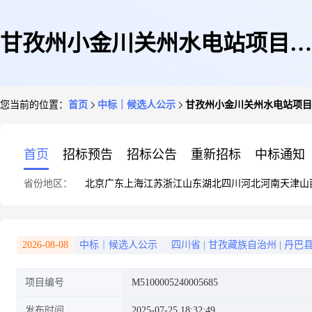
甘孜州小金川关州水电站项目恢
您当前的位置：
首页
中标｜候选人公示
甘孜州小金川关州水电站项目
复发电工程干式变压器及附属设
首页
招标预告
招标公告
重新招标
中标通知
省份地区：
北京
广东
上海
江苏
浙江
山东
湖北
四川
河北
河南
天津
山
备成交候选人公示
2026-08-08
中标｜候选人公示
四川省
|
甘孜藏族自治州
|
丹巴
项目编号
M5100005240005685
发布时间
2025-07-25 18:32:49