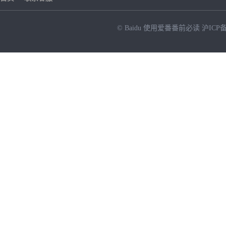
© Baidu
使用爱番番前必读
沪ICP备
NEW
HOT
暂时没有搜索结果…