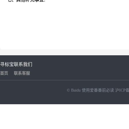
寻标宝
联系我们
首页
联系客服
© Baidu
使用爱番番前必读
沪ICP备
NEW
HOT