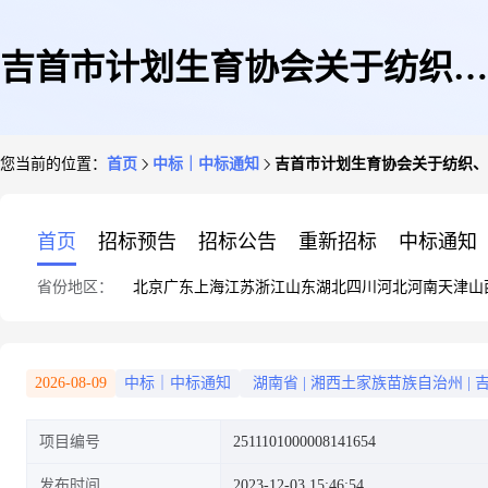
吉首市计划生育协会关于纺织、
您当前的位置：
首页
中标｜中标通知
吉首市计划生育协会关于纺织、
服装和日用品专门零售服务的网
首页
招标预告
招标公告
重新招标
中标通知
省份地区：
北京
广东
上海
江苏
浙江
山东
湖北
四川
河北
河南
天津
山
上超市采购项目成交公告
2026-08-09
中标｜中标通知
湖南省
|
湘西土家族苗族自治州
|
项目编号
2511101000008141654
发布时间
2023-12-03 15:46:54