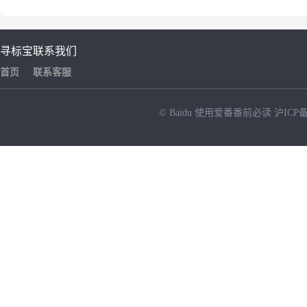
寻标宝
联系我们
首页
联系客服
© Baidu
使用爱番番前必读
沪ICP备
NEW
HOT
暂时没有搜索结果…