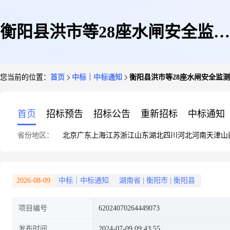
衡阳县洪市等28座水闸安全监测
您当前的位置：
首页
中标｜中标通知
衡阳县洪市等28座水闸安全监
及调度管理系统建设项目设计竞
首页
招标预告
招标公告
重新招标
中标通知
省份地区：
北京
广东
上海
江苏
浙江
山东
湖北
四川
河北
河南
天津
山
价成交公告
2026-08-09
中标｜中标通知
湖南省
|
衡阳市
|
衡阳县
项目编号
62024070264449073
发布时间
2024-07-09 09:43:55