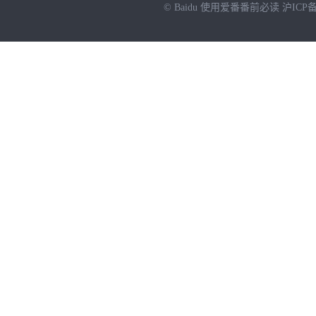
© Baidu
使用爱番番前必读
沪ICP备
NEW
HOT
暂时没有搜索结果…