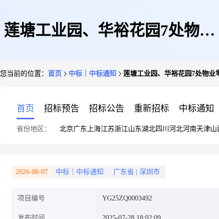
莲塘工业园、华裕花园7处物业
您当前的位置：
首页
中标｜中标通知
莲塘工业园、华裕花园7处物业
零星维修结果公示
首页
招标预告
招标公告
重新招标
中标通知
省份地区：
北京
广东
上海
江苏
浙江
山东
湖北
四川
河北
河南
天津
山
2026-08-07
中标｜中标通知
广东省
|
深圳市
项目编号
YG25ZQ0003492
发布时间
2025-07-28 18:02:09