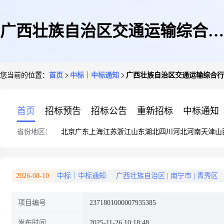
广西壮族自治区交通运输综合行
您当前的位置：
首页
中标｜中标通知
广西壮族自治区交通运输综合行
政执法局关于车辆维修和保养服
首页
招标预告
招标公告
重新招标
中标通知
省份地区：
北京
广东
上海
江苏
浙江
山东
湖北
四川
河北
河南
天津
山
务的框架协议采购项目成交公告
2026-08-10
中标｜中标通知
广西壮族自治区
|
南宁市
|
青秀区
项目编号
2371801000007935385
发布时间
2025-11-26 10:18:48