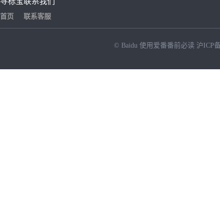
寻标宝
联系我们
首页
联系客服
© Baidu
使用爱番番前必读
沪ICP备
NEW
HOT
暂时没有搜索结果…