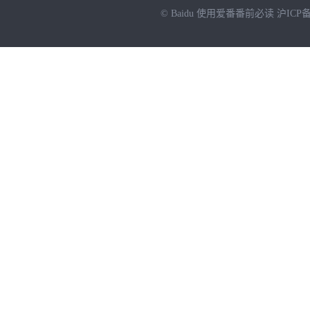
© Baidu
使用爱番番前必读
沪ICP备
NEW
HOT
暂时没有搜索结果…