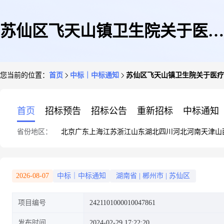
苏仙区飞天山镇卫生院关于医疗
您当前的位置：
首页
中标｜中标通知
苏仙区飞天山镇卫生院关于医疗
设备维修和保养服务的网上超市
首页
招标预告
招标公告
重新招标
中标通知
省份地区：
北京
广东
上海
江苏
浙江
山东
湖北
四川
河北
河南
天津
山
采购项目成交公告
2026-08-07
中标｜中标通知
湖南省
|
郴州市
|
苏仙区
项目编号
2421101000010047861
发布时间
2024-02-29 17:22:20