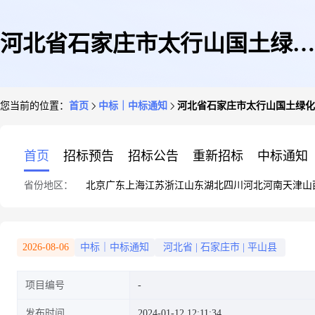
河北省石家庄市太行山国土绿化
您当前的位置：
首页
中标｜中标通知
河北省石家庄市太行山国土绿化
试点示范项目(平山县)41标段中
首页
招标预告
招标公告
重新招标
中标通知
省份地区：
北京
广东
上海
江苏
浙江
山东
湖北
四川
河北
河南
天津
山
标结果公示
2026-08-06
中标｜中标通知
河北省
|
石家庄市
|
平山县
项目编号
发布时间
2024-01-12 12:11:34