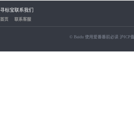
寻标宝
联系我们
首页
联系客服
© Baidu
使用爱番番前必读
沪ICP备
NEW
HOT
暂时没有搜索结果…