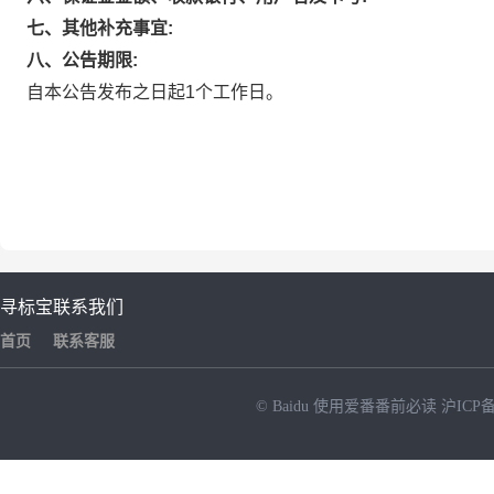
七、其他补充事宜:
八、公告期限:
自本公告发布之日起1个工作日。
寻标宝
联系我们
首页
联系客服
© Baidu
使用爱番番前必读
沪ICP备
NEW
HOT