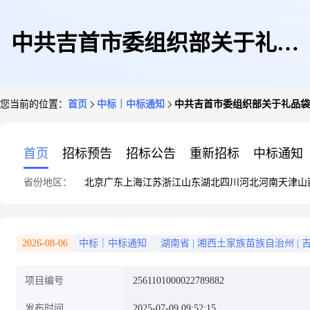
中共吉首市委组织部关于礼品
您当前的位置：
首页
中标｜中标通知
中共吉首市委组织部关于礼品袋
袋/盒/塑料袋的网上超市采购项
首页
招标预告
招标公告
重新招标
中标通知
省份地区：
北京
广东
上海
江苏
浙江
山东
湖北
四川
河北
河南
天津
山
目成交公告
2026-08-06
中标｜中标通知
湖南省
|
湘西土家族苗族自治州
|
项目编号
2561101000022789882
发布时间
2025-07-09 09:52:15