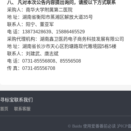
八、
凡对本次公告内容提出询问，请按以下方式联系
采购人：南华大学附属第二医院
地 址：湖南省衡阳市蒸湘区解放大道35号
联系人：阳宁、董亚军
电 话：13873428639、15886465529
采购代理机构：湖南鑫卫医药电子商务科技发展有限公司
地 址：湖南省长沙市天心区豹塘路现代雅境园5栋5楼
联系人：刘建武、唐志斌
电 话：0731-85556808、85556508
传 真：0731-85556708
寻标宝
联系我们
首页
联系客服
© Baidu
使用爱番番前必读
沪ICP备