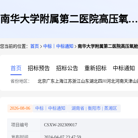
南华大学附属第二医院高压氧舱
您当前的位置：
首页
中标｜中标通知
南华大学附属第二医院高压氧舱
机房维保、消毒供应中心设备维
首页
招标预告
招标公告
重新招标
中标通知
省份地区：
北京
广东
上海
江苏
浙江
山东
湖北
四川
河北
河南
天津
山
护保养采购项目
2026-08-06
中标｜中标通知
湖南省
|
衡阳市
|
蒸湘区
项目编号
CSXW-202309017
发布时间
2024-04-07 23:47:59