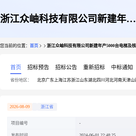
浙江众岫科技有限公司新建年产
您当前的位置：
首页
浙江众岫科技有限公司新建年产5000台电梯及
5000台电梯及核心部件生产线项
首页
招标预告
招标公告
重新招标
中标通知
省份地区：
北京
广东
上海
江苏
浙江
山东
湖北
四川
河北
河南
天津
山
目
2026-08-09
浙江省
项目编号
发布时间
2024-06-01 22:48:25