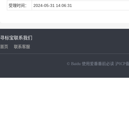
受理时间：
2024-05-31 14:06:31
寻标宝
联系我们
首页
联系客服
© Baidu
使用爱番番前必读
沪ICP备
NEW
HOT