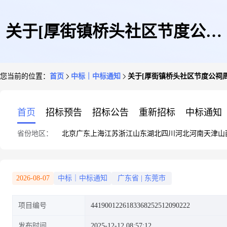
关于[厚街镇桥头社区节度公祠
您当前的位置：
首页
中标｜中标通知
关于[厚街镇桥头社区节度公祠
周边外立面改造工程(工程结算
首页
招标预告
招标公告
重新招标
中标通知
省份地区：
北京
广东
上海
江苏
浙江
山东
湖北
四川
河北
河南
天津
山
审核)]中选结果的公告
2026-08-07
中标｜中标通知
广东省
|
东莞市
项目编号
4419001226183368252512090222
发布时间
2025-12-12 08:57:12