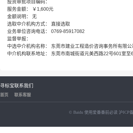
投资审批项目编码：
服务金额： ￥1,600元
金额说明： 无
选取中介机构方式： 直接选取
业务单位咨询电话： 0769-85917082
监督举报：
中选中介机构名称： 东莞市建业工程造价咨询事务所有限公
中介机构联系地址： 东莞市南城街道元美西路22号601室至6
寻标宝
联系我们
首页
联系客服
© Baidu
使用爱番番前必读
沪ICP备
NEW
HOT