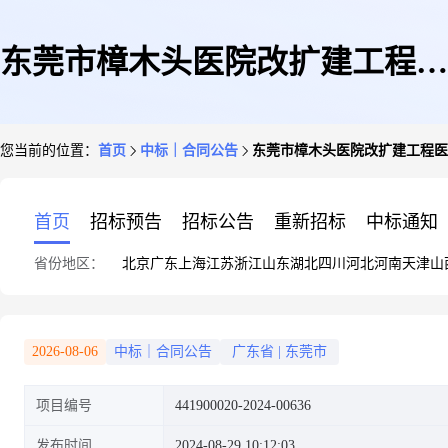
东莞市樟木头医院改扩建工程医
您当前的位置：
首页
中标｜合同公告
东莞市樟木头医院改扩建工程医
疗设备购置项目
首页
招标预告
招标公告
重新招标
中标通知
省份地区：
北京
广东
上海
江苏
浙江
山东
湖北
四川
河北
河南
天津
山
2026-08-06
中标｜合同公告
广东省
|
东莞市
项目编号
441900020-2024-00636
发布时间
2024-08-29 10:12:03