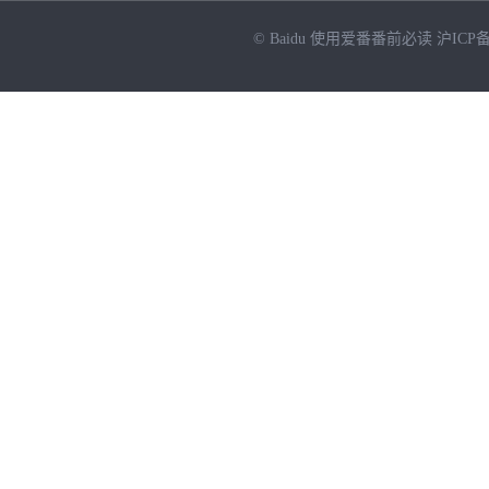
© Baidu
使用爱番番前必读
沪ICP备
NEW
HOT
暂时没有搜索结果…