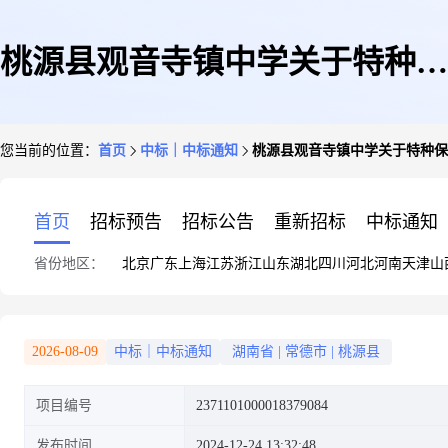
桃源县观音寺镇中学关于特种保
您当前的位置：
首页
中标｜中标通知
桃源县观音寺镇中学关于特种保
安服务的网上超市采购项目成交
首页
招标预告
招标公告
重新招标
中标通知
省份地区：
北京
广东
上海
江苏
浙江
山东
湖北
四川
河北
河南
天津
山
公告
2026-08-09
中标｜中标通知
湖南省
|
常德市
|
桃源县
项目编号
2371101000018379084
发布时间
2024-12-24 13:32:48