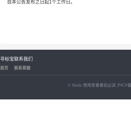
自本公告发布之日起1个工作日。
寻标宝
联系我们
首页
联系客服
© Baidu
使用爱番番前必读
沪ICP备
NEW
HOT