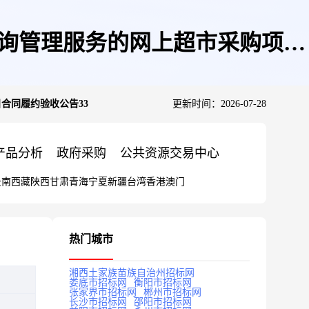
咨询管理服务的网上超市采购项目
合同履约验收公告33
更新时间：2026-07-28
产品分析
政府采购
公共资源交易中心
云南
西藏
陕西
甘肃
青海
宁夏
新疆
台湾
香港
澳门
热门城市
湘西土家族苗族自治州招标网
娄底市招标网
衡阳市招标网
张家界市招标网
郴州市招标网
长沙市招标网
邵阳市招标网