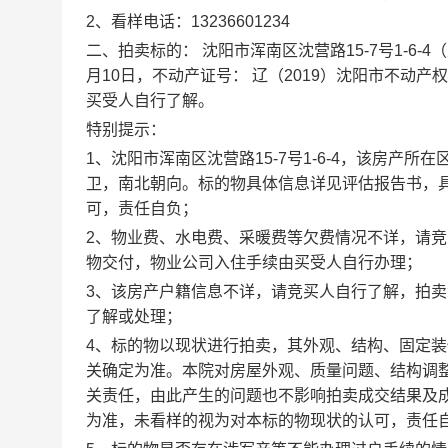
2
、看样电话：
13236601234
二、拍卖标的： 沈阳市浑南区沈营路
15-7
号
1-6-4
（
月
10
日，不动产证号： 辽（
2019
）沈阳市不动产权
买受人自行了解。
特别提示：
1
、
沈阳市浑南区沈营路
15-7
号
1-6-4
，该房产所在区
卫，南北朝向。标的物具体信息详见评估报告书，
可，责任自负；
2
、物业费、水电费、采暖费等欠费情况不详，请竞
物交付，物业公司入住手续由买受人自行办理；
3
、该房产户籍信息不详，请竞买人自行了解，拍卖
了解或处理；
4
、标的物以现状进行拍卖，其外观、结构、固定装
关确定为准。本院对房屋外观、质量问题、结构调
关责任，由此产生的问题也不影响拍卖成交结果及
为准，未看样的视为对本标的物现状的认可，责任