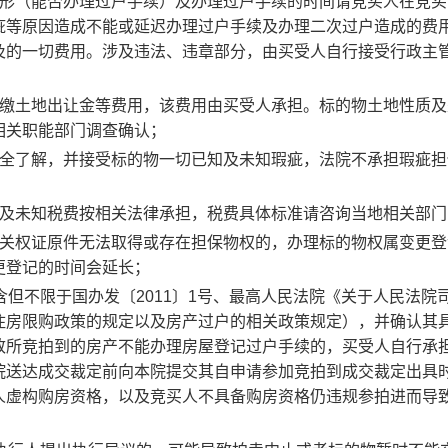
形（能否办理过户手续）及办理过户手续的时间请竞买人在竞买
疵等原因造成不能或延迟办理过户手续及办理二次过户造成的费
及的一切费用。涉及违法、违章部分，由买受人自行接受行政主
缴土地出让金等费用，该费用由买受人承担。标的物土地性质及
相关职能部门调查确认；
全了解，并接受标的物一切已知及未知瑕疵，法院不承担瑕疵担
及未知税费按相关法律承担，税费具体标准请咨询当地相关部门
关权证原件无法取得或存在担保物权的，办理标的物权属变更登
更登记的时间会延长；
含但不限于国办发〔
2011
〕
1
号、最高人民法院《关于人民法院
住房限购政策的规定以及房产过户的相关政策规定），并确认其
致所竞拍到的房产不能办理房屋登记过户手续的，买受人自行承
院送达成交裁定前向本院提交其自申请参加竞拍到成交裁定出具
人虚构购房资格，以及竞买人不具备购房资格仍违规参拍进而导
；