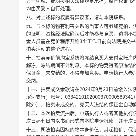
方一切税、费均按相关法律规定承担；原产权证书
均由买受人自行处理。
八、对上述标的权属有异议者，请与本院联系。
九、与本标的物有利害关系的当事人可参加竞拍，
的证明，资格经法院确认后才能参与竞买，逾期不
金人员需在竞价程序开始
3
个工作日前向法院提交书
拍卖活动的整个过程。
十、拍卖竞价前淘宝系统将冻结竞买人支付宝账户
解冻，冻结期间不计利息。本标的物竞得者原冻结
保证金，未交纳的，不得参加竞买。申请执行人参
交纳。
十一、拍卖成交余款请在
2024
年
9
月
23
日前缴入法
滨河支行；账号：
0334210102000370000589341
除外）。拍卖未成交的，竞买人冻结的保证金自动
十二、本次拍卖流拍后，申请执行人或者其他执行
次日起七日内以书面形式向本院申请抵债，并于次
十三、司法拍卖因标的物本身价值，其起拍价、保