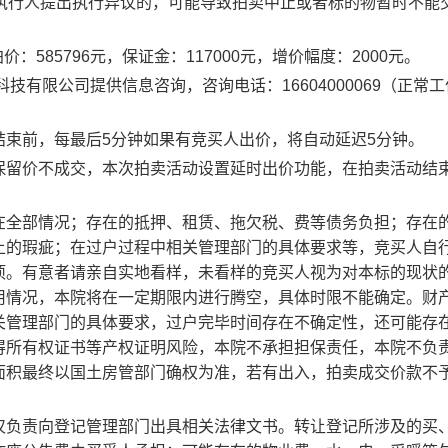
执行人提出执行异议的，可能导致拍卖中止或者标的物暂时不能
拍价：
585796
元，保证金：
117000
元，增价幅度：
2000
元。
科技有限公司提供信息咨询，咨询电话：
16604000069
（正常工
结束前，每最后
5
分钟如果有竞买人出价，将自动延迟
5
分钟。
保留价不成交，本次拍卖活动设置延时出价功能，在拍卖活动结
。
在全部情况；存在的抵押、租赁、拖欠税、费等债务负担；存在
上的瑕疵；在过户过程中相关管理部门的具体要求等，竞买人自
项。有意者请亲自实地看样，未看样的竞买人视为对本标的现状
用情况，本院将在一定期限内进行腾空，具体时限不能确定。财
关管理部门的具体要求，过户完毕时间存在不确定性，还可能存
得所有权证书等产权证明风险，本院不承担担保责任，本院不负
面积最终以国土房管部门确权为准，若有出入，拍卖成交价款不
仅负责向登记管理部门出具相关法律文书。转让登记所涉及的买