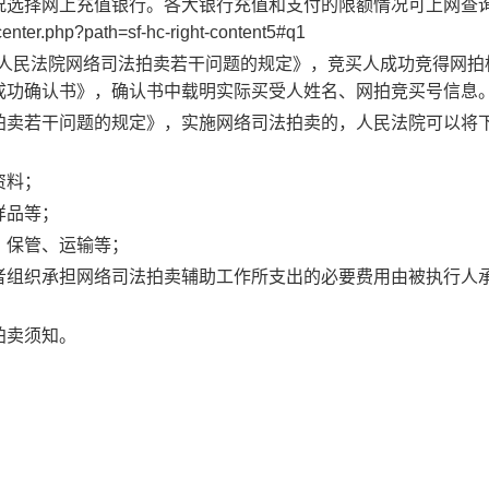
况选择网上充值银行。各大银行充值和支付的限额情况可上网查
center.php?path=sf-hc-right-content5#q1
人民法院网络司法拍卖若干问题的规定》，竞买人成功竞得网拍
成功确认书》，确认书中载明实际买受人姓名、网拍竞买号信息
拍卖若干问题的规定》，实施网络司法拍卖的，人民法院可以将
资料；
样品等；
、保管、运输等；
者组织承担网络司法拍卖辅助工作所支出的必要费用由被执行人
拍卖须知。