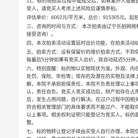
11
、标的物拍卖过程中或成交后，如有案外人或被
受人，请竞买人考虑上述风险后谨慎参拍。
评估单价：
6002
元
/
平方米，总价：
915305
元。起
三、咨询的时间与方式：
本次拍卖由辽宁乐拍网络
接受咨询）
。
四、本次拍卖活动设置延时出价功能，在拍卖活动
五、拍卖方式：设有保留价的增价拍卖方式，不到
每最后
5
分钟如果有竞买人出价，就自动延迟
5
分钟
六、特别提醒：标的物以实物现状为准。外观、内
处罚、保险、年检等；现存的及潜在的实物及法律
解，本院不承担担保责任，本院不负责处理以上事
认，责任自负。竞买人竞买成功后，财产如存在占
后，发生占用问题，自行解决。在过户过程中因相
符合相关管理部门的具体要求而不能过户、不能取
以上事项。相关权利证明只能登记为竞买人。标的
整。
七、标的物转让登记手续由买受人自行办理，本院