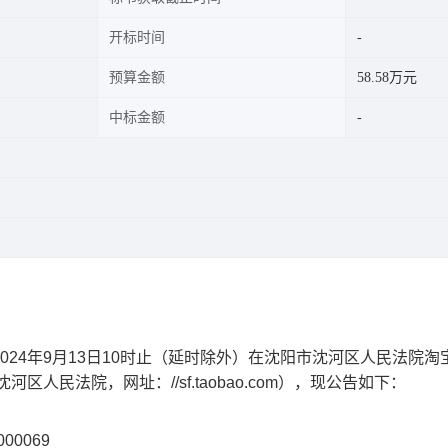
开标时间
预算金额
58.58万元
中标金额
024
年
9
月
13
日
10
时止（延时除外）
在沈阳市沈河区人民法院淘
沈河区人民法院，网址：
//sf.taobao.com
），现公告如下：
000069