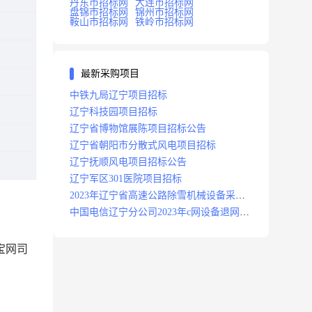
丹东市招标网
大连市招标网
盘锦市招标网
锦州市招标网
鞍山市招标网
铁岭市招标网
最新采购项目
中铁九局辽宁项目招标
辽宁科技园项目招标
辽宁省博物馆展陈项目招标公告
辽宁省朝阳市分散式风电项目招标
辽宁抚顺风电项目招标公告
辽宁军区301医院项目招标
2023年辽宁省高速公路除雪机械设备采购
项目招标招标公告
中国电信辽宁分公司2023年c网设备退网拆
除施工服务采购项目招标公告
宝网司