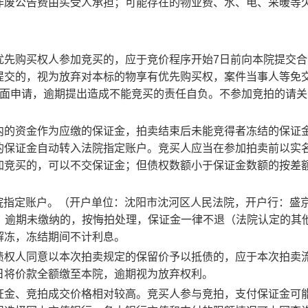
作废公告费由买受人承担；可能存在的物业费、水、电、采暖等
优先购买权人参加竞买的，应于竞价程序开始
7
日前向本院提交合
提交的，视为放弃对本标的物享有优先购买权，案件当事人等免
面申请，逾期提出造成不能竞买的责任自负。不参加竞拍的请关
内的资金作为应缴的保证金，拍卖结束后未能竞得者冻结的保证
的保证金自动转入法院指定账户。竞买人应当在参加拍卖前以实
加竞买的，可以不交保证金；但债权数额小于保证金数额的按差
院指定账户。（开户单位：沈阳市沈河区人民法院，开户行：盛
）
逾期未缴纳的，按悔拍处理，保证金一律不退（法院认定的其
解冻，冻结期间不计利息。
债权人同意以本次拍卖规定的保留价予以抵债的，应于本次拍卖
日将价款全额缴至本院，逾期视为放弃权利。
证金、竞拍成交价格相对较高。竞买人参与竞拍，支付保证金可