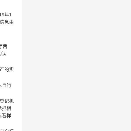
19
年
1
信息由
厅两
的认
产的实
人自行
登记机
承担相
际看样