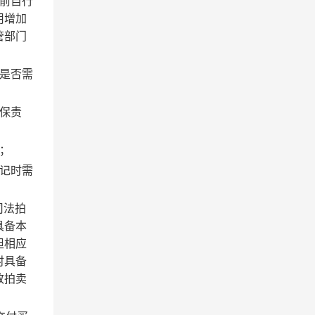
前自行
用增加
管部门
是否需
保责
；
记时需
司法拍
具备本
担相应
时具备
致拍卖