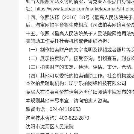
到当天限额无法支付的情况，请竞买人根据自身情
址：
https://www.taobao.com/market/paimai/sf-help
十四、依照法释〔
2016
〕
18
号《最高人民法院关于
后，淘宝网拍平台将生成相应《司法拍卖网络竞价
十五、依照《最高人民法院关于人民法院网络司法
卖辅助工作委托社会机构或者组织承担：
（一）制作拍卖财产的文字说明及视频或者照片等
（二）展示拍卖财产，接受咨询，引领查看，封存
（三）拍卖财产的鉴定、检验、评估、审计、仓储
（四）其他可以委托的拍卖辅助工作。社会机构或
本次拍卖辅助机构：辽宁乐拍网络科技有限公司
竞买人在拍卖竞价前请务必再仔细阅读本院发布的
本规则其他未尽事宜，请向拍卖人咨询。
监督电话：
024-84119653
淘宝技术咨询：
400-822-2870
沈阳市沈河区人民法院