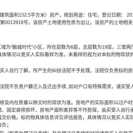
建筑面积
152.5
平方米）房产，规划用途：住宅，登记日期：
20
第
0013918
号，
该房产土地使用性质为出让。
该房产的土地相关
域为“融城时代”小区，所在层数为
6
层，总层数为
19
层，三室两
具体情况以竞买人实际看样为准，未看样的视为对本标的物现状
买人自行了解，所产生的纠纷法院不予处理，法院仅负责标的房
法院不负责户籍迁入及迁出手续
,
如对户口有特殊需求，请买受
修及内在质量以移交时的现状为准。房地产的实际面积以过户时
整、固定装修损坏、房地产面积差异等不作担保，由买受人自行
成交价格。标的物具体信息详见评估报告，具体情况以竞买人实
自负；