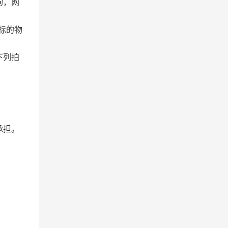
询，网
标的物
。
下列拍
承担。