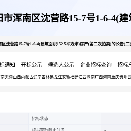
南区沈营路15-7号1-6-4(建筑
路15-7号1-6-4(建筑面积152.5平方米)房产(第二次拍卖)的公告(二
拍卖)的公告(二次)
标通知
开标公示
候选人公示
企业招标查询
招标
河南
天津
山西
内蒙古
辽宁
吉林
黑龙江
安徽
福建
江西
湖南
广西
海南
重庆
贵州
招标状态
标书获取截止时间