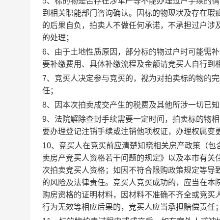
5
、标的物是否存在涉军产等不能办理过户手续的情
到相关职能部门咨询确认。因标的物现状及存在瑕
的后果自负，拍卖人不做任何承诺，不承担过户涉
的处理；
6
、由于土地性质原因，部分标的物过户时可能需补
要补缴费用、具体补缴流程及金额请竞买人自行到
7
、竞买人决定参与竞买的，视为对拍卖标的物的完
任；
8
、因本次拍卖成交产生的税费及其他所涉一切已知
9
、法院解除查封手续需要一定时间，拍卖标的物相
要办理登记注销手续或注销他项权证，办理权属变
10
、竞买人在竞买前应清楚知晓相关房产政策（包
卖房产竞买人资格若干问题的规定》以及本市有关
次拍卖竞买人资格；如因不符合限购政策规定等导
的风险及法律责任。竞买人竞买成功的，应当在本
购房资格的证明材料，因材料不准确不齐全或竞买
行为无效等相应后果的，竞买人应当承担赔偿责任