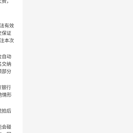
欠费，
法有效
交保证
注本次
金自动
名交纳
额部分
京银行
他情形
流拍后
能会碰