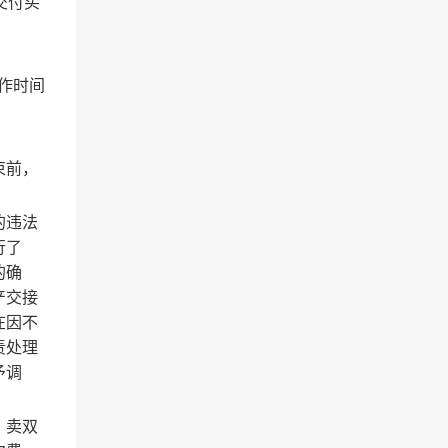
交付买
作时间
束前，
的违法
行了
的确
产交接
在因不
责处理
予调
、卖双