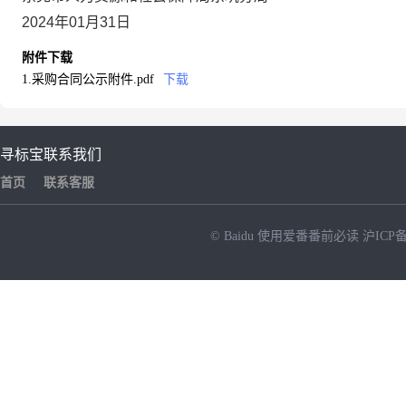
2024年01月31日
附件下载
1.采购合同公示附件.pdf
下载
寻标宝
联系我们
首页
联系客服
© Baidu
使用爱番番前必读
沪ICP备
NEW
HOT