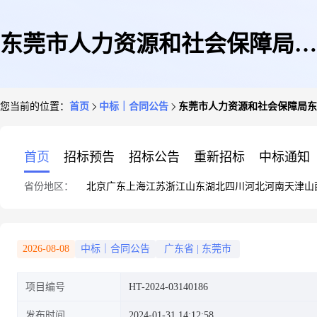
东莞市人力资源和社会保障局东
您当前的位置：
首页
中标｜合同公告
东莞市人力资源和社会保障局
坑分局东莞市人力资源和社会保
首页
招标预告
招标公告
重新招标
中标通知
省份地区：
北京
广东
上海
江苏
浙江
山东
湖北
四川
河北
河南
天津
山
障局东坑分局法律服务定点服务
2026-08-08
中标｜合同公告
广东省
|
东莞市
项目编号
HT-2024-03140186
定点议价采购合同的合同公告
发布时间
2024-01-31 14:12:58