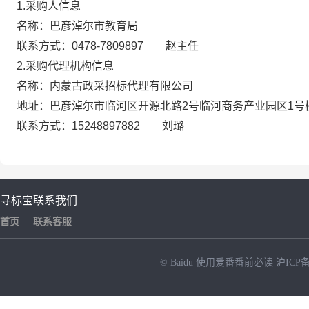
1.采购人信息
名称：巴彦淖尔市教育局
联系方式：0478-7809897 赵主任
2.采购代理机构信息
名称：内蒙古政采招标代理有限公司
地址：巴彦淖尔市临河区开源北路2号临河
联系方式：15248897882 刘璐
寻标宝
联系我们
首页
联系客服
© Baidu
使用爱番番前必读
沪ICP备
NEW
HOT