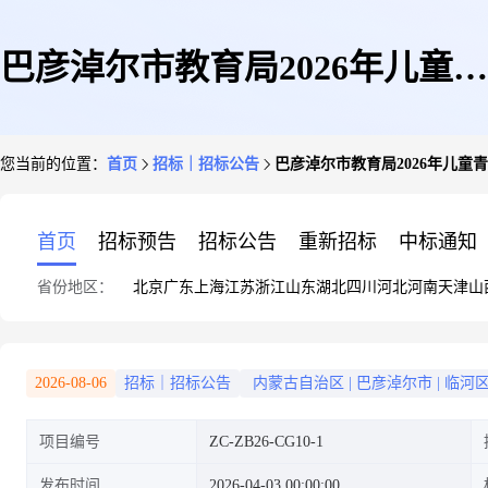
巴彦淖尔市教育局2026年儿童青
您当前的位置：
首页
招标｜招标公告
巴彦淖尔市教育局2026年儿童
少年近视防控筛查服务机构供应
首页
招标预告
招标公告
重新招标
中标通知
省份地区：
北京
广东
上海
江苏
浙江
山东
湖北
四川
河北
河南
天津
山
商遴选项目(二次)
2026-08-06
招标｜招标公告
内蒙古自治区
|
巴彦淖尔市
|
临河
项目编号
ZC-ZB26-CG10-1
发布时间
2026-04-03 00:00:00