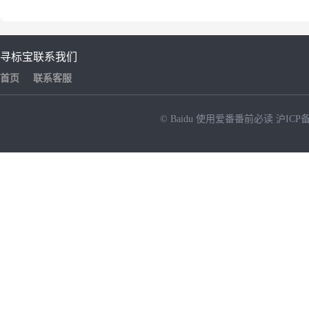
寻标宝
联系我们
首页
联系客服
© Baidu
使用爱番番前必读
沪ICP备
NEW
HOT
暂时没有搜索结果…