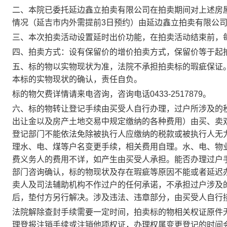
二、
本院已委托延边鑫立拍卖有限公司在拍卖期间对上述房
情况（
延吉市内外需提前
3
日预约
）由延边鑫立拍卖有限公
三、本次拍卖活动设置延时出价功能，在拍卖活动结束前，
四、拍卖方式：设有保留价的增价拍卖方式，保留价等于起
五、标的物以实物现状为准，法院不承担拍卖标的瑕疵保证
本标的实物现状的确认，责任自负。
标的物欠费详情请来电咨询，咨询电话
0433-2517879
。
六、
标的物转让登记手续由买受人自行办理，过户所涉及的
出让金以及房产土地交易中规定缴纳的各种费用）由买、卖
登记部门不能依法免除被执行人应缴纳的税款或被执行人无
理水、电、煤等户名变更手续，相关费用自理。水、电、物
费义务人的费用不详，如产生由买受人承担。能否办理过户
部门咨询确认，标的物现状及存在瑕疵等原因不能或者延迟
卖人及司法辅助机构不作过户的任何承诺，不承担过户涉及
后，垫付方另行解决。
涉及违法、违章部分，由买受人自行
法院解除查封手续需要一定时间，拍卖标的物相关权证原件
理登报注销手续或注销他项权证，办理权属变更登记的时间