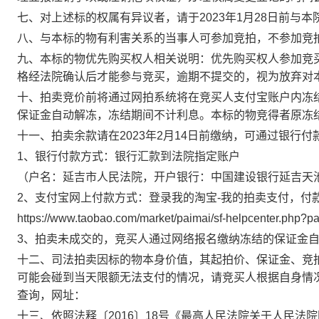
七、对上述标的权属有异议者，请于
2023
年
1
月
28
日
前与本
八、与本标的物有利害关系的当事人可参加竞拍，不参加竞
九、本标的物优先购买权人相关说明：优先购买权人参加竞
格经法院确认后才能参与竞买，逾期不提交的，视为放弃对
十、拍卖竞价前将通过网拍系统将在竞买人支付宝账户内冻
保证金自动解冻，冻结期间不计利息。本标的物竞得者原冻
十一、拍卖余款请在
2023
年
2
月
14
日
前缴纳，可通过银行付
1
、银行付款方式：银行汇款到法院指定账户
（户名：延吉市人民法院，开户银行：中国建设银行延吉天
2
、支付宝网上付款方式：登录我的淘宝
-
我的拍卖支付，付
https://www.taobao.com/market/paimai/sf-helpcenter.php?pa
3
、拍卖未成交的，竞买人通过网络报名缴纳冻结的保证金
十二、司法拍卖因标的物本身价值，其起拍价、保证金、竞
可能会碰到当天限额无法支付的情况，请竞买人根据自身情
查询，网址：
十三、依照法释〔
2016
〕
18
号《最高人民法院关于人民法院