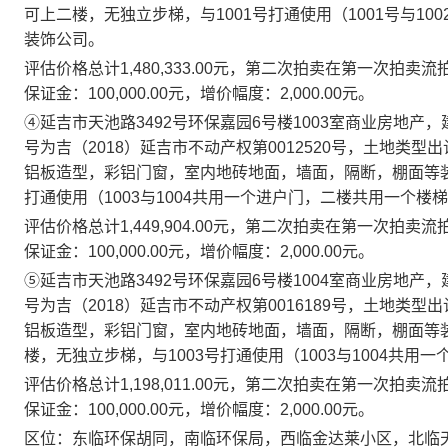
可上二楼，无独立步梯，与
1001
号打通使用（
1001
号与
100
装饰公司。
评估价格总计
1,480,333.00
元，第二次拍卖在第一次拍卖流
保证金：
100,000.00
元，增价幅度：
2,000.00
元。
④
延吉市天池路
3492
号环保嘉园
6
号楼
1003
室商业房地产，
号为吉（
2018
）延吉市不动产权第
0012520
号，土地类型出
铝板造型，彩铝门窗，室内地砖地面，墙面，隔断，棚面等
打通使用（
1003
与
1004
共用一个进户门，二楼共用一个楼梯
评估价格总计
1,449,904.00
元，第二次拍卖在第一次拍卖流
保证金：
100,000.00
元，增价幅度：
2,000.00
元。
⑤
延吉市天池路
3492
号环保嘉园
6
号楼
1004
室商业房地产，
号为吉（
2018
）延吉市不动产权第
0016189
号，土地类型出
铝板造型，彩铝门窗，室内地砖地面，墙面，隔断，棚面等
楼，无独立步梯，与
1003
号打通使用（
1003
与
1004
共用一
评估价格总计
1,198,011.00
元，第二次拍卖在第一次拍卖流
保证金：
100,000.00
元，增价幅度：
2,000.00
元。
区位：东临环保胡同，南临环保局，西临金达莱小区，北临