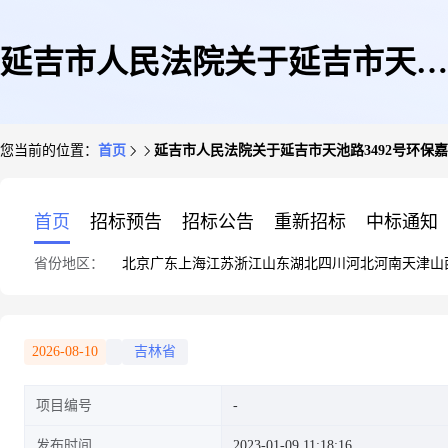
延吉市人民法院关于延吉市天池
您当前的位置：
首页
延吉市人民法院关于延吉市天池路3492号环保嘉
路3492号环保嘉园6号楼1004室
首页
招标预告
招标公告
重新招标
中标通知
省份地区：
北京
广东
上海
江苏
浙江
山东
湖北
四川
河北
河南
天津
山
商业房地产(第二次拍卖)的公告
2026-08-10
吉林省
项目编号
发布时间
2023-01-09 11:18:16