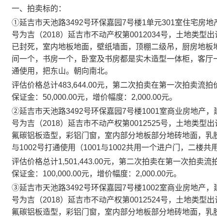
一、
拍卖标的：
①
延吉市天池路
3492
号环保嘉园
7
号楼
1
单元
301
室住宅房地
号为吉（
2018
）延吉市不动产权第
0012034
号，土地类型出
已封死，
室内地板地面，壁纸墙面，顶棚二级吊，厨房地板
间一个，书房一个，卧室及书房都是实木造型一体柜，客厅
通使用，把东山
。朝向南北。
评估价格总计
483,644.00
元，第二次拍卖在第一次拍卖流拍
保证金：
50,000.00
元，增价幅度：
2,000.00
元。
②
延吉市天池路
3492
号环保嘉园
7
号楼
1001
室商业房地产，
号为吉（
2018
）延吉市不动产权第
0012525
号，土地类型出
氟碳铝板造型，彩铝门窗，室内部分地板部分地砖地面，乳
与
1002
号打通使用（
1001
与
1002
共用一个进户门，二楼共
评估价格总计
1,501,443.00
元，第二次拍卖在第一次拍卖流
保证金：
100,000.00
元，增价幅度：
2,000.00
元。
③
延吉市天池路
3492
号环保嘉园
7
号楼
1002
室商业房地产，
号为吉（
2018
）延吉市不动产权第
0012524
号，土地类型出
氟碳铝板造型，彩铝门窗，室内部分地板部分地砖地面，乳