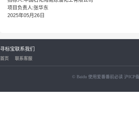
项目负责人:张华东
2025年05月26日
寻标宝
联系我们
首页
联系客服
© Baidu
使用爱番番前必读
沪ICP备
NEW
HOT