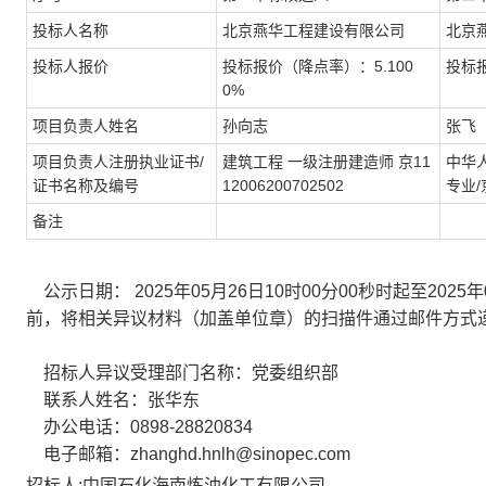
投标人名称
北京燕华工程建设有限公司
北京
投标人报价
投标报价（降点率）：5.100
投标报
0%
项目负责人姓名
孙向志
张飞
项目负责人注册执业证书/
建筑工程 一级注册建造师 京11
中华
证书名称及编号
12006200702502
专业/京
备注
公示日期： 2025年05月26日10时00分00秒时起至202
前，将相关异议材料（加盖单位章）的扫描件通过邮件方式
招标人异议受理部门名称：党委组织部
联系人姓名：张华东
办公电话：0898-28820834
电子邮箱：zhanghd.hnlh@sinopec.com
招标人:中国石化海南炼油化工有限公司