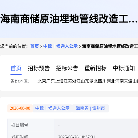
海南商储原油埋地管线改造工程
您当前的位置：
首页
中标｜候选人公示
海南商储原油埋地管线改造工
施工总承包一标段中标候选人公
首页
招标预告
招标公告
重新招标
中标通知
省份地区：
北京
广东
上海
江苏
浙江
山东
湖北
四川
河北
河南
天津
山
示
2026-08-08
中标｜候选人公示
海南省
|
儋州市
项目编号
发布时间
2025-05-26 10:37:31