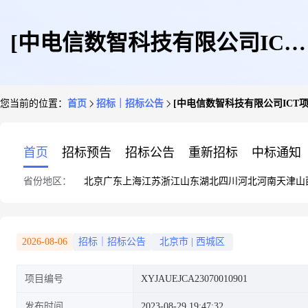
[中电信数智科技有限公司ICT
您当前的位置：
首页
招标｜招标公告
[中电信数智科技有限公司ICT项目_
项目
首页
招标预告
招标公告
重新招标
中标通知
省份地区：
北京
广东
上海
江苏
浙江
山东
湖北
四川
河北
河南
天津
山
_XYJAUEJCA23070010901]项
2026-08-06
招标｜招标公告
北京市
|
西城区
项目编号
XYJAUEJCA23070010901
目单一来源采购公示4
发布时间
2023-08-29 19:47:32