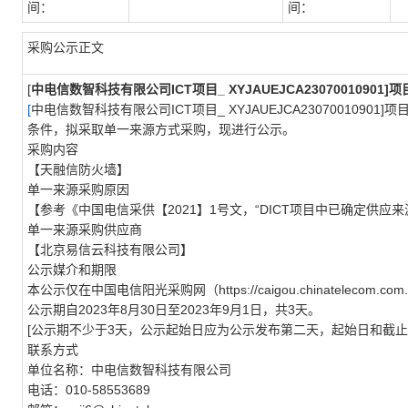
间：
间：
采购公示正文
[
中电信数智科技有限公司
ICT
项目
_ XYJAUEJCA23070010901]
项
[
中电信数智科技有限公司
ICT
项目
_ XYJAUEJCA23070010901]
项
条件，拟采取单一来源方式采购，现进行公示。
采购内容
【天融信防火墙】
单一来源采购原因
【参考《中国电信采供【
2021
】
1
号文，“
DICT
项目中已确定供应来
单一来源采购供应商
【北京易信云科技有限公司】
公示媒介和期限
本公示仅在中国电信阳光采购网（
https://caigou.chinatelecom.com.c
公示期自
2023
年
8
月
30
日至
2023
年
9
月
1
日，共
3
天。
[
公示期不少于
3
天，公示起始日应为公示发布第二天，起始日和截止
联系方式
单位名称：中电信数智科技有限公司
电话：
010-58553689