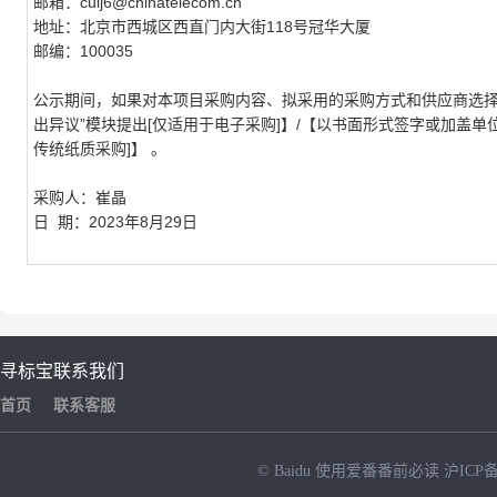
邮箱：
cuij6@chinatelecom.cn
地址：北京市西城区西直门内大街
118
号冠华大厦
邮编：
100035
公示期间，如果对本项目采购内容、拟采用的采购方式和供应商选择
出异议”模块提出
[
仅适用于电子采购
]
】
/
【以书面形式签字或加盖单
传统纸质采购
]
】 。
采购人：崔晶
日
期：
2023
年
8
月
29
日
寻标宝
联系我们
首页
联系客服
© Baidu
使用爱番番前必读
沪ICP备