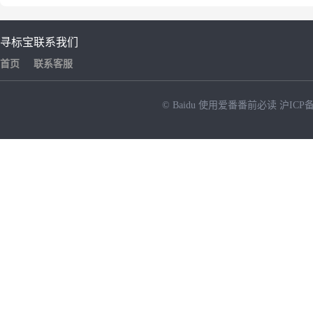
寻标宝
联系我们
首页
联系客服
© Baidu
使用爱番番前必读
沪ICP备
NEW
HOT
暂时没有搜索结果…