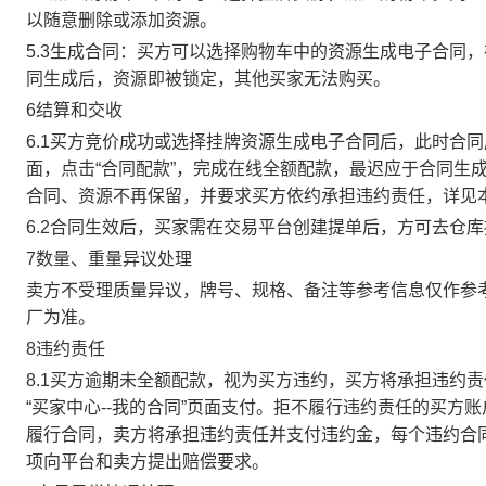
以随意删除或添加资源。
5.3生成合同：买方可以选择购物车中的资源生成电子合同
同生成后，资源即被锁定，其他买家无法购买。
6结算和交收
6.1买方竞价成功或选择挂牌资源生成电子合同后，此时合同
面，点击“合同配款”，完成在线全额配款，最迟应于合同生成当
合同、资源不再保留，并要求买方依约承担违约责任，详见
6.2合同生效后，买家需在交易平台创建提单后，方可去仓
7数量、重量异议处理
卖方不受理质量异议，牌号、规格、备注等参考信息仅作参
厂为准。
8违约责任
8.1买方逾期未全额配款，视为买方违约，买方将承担违约
“买家中心--我的合同”页面支付。拒不履行违约责任的买
履行合同，卖方将承担违约责任并支付违约金，每个违约合同
项向平台和卖方提出赔偿要求。