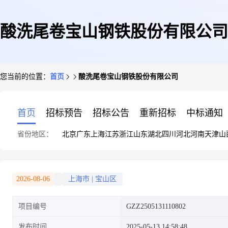
酸洗尾卷宝山钢铁股份有限公司
您当前的位置：
首页
酸洗尾卷宝山钢铁股份有限公司
首页
招标预告
招标公告
重新招标
中标通知
省份地区：
北京
广东
上海
江苏
浙江
山东
湖北
四川
河北
河南
天津
山
2026-08-06
上海市
|
宝山区
项目编号
GZZ2505131110802
发布时间
2025-05-13 14:58:48