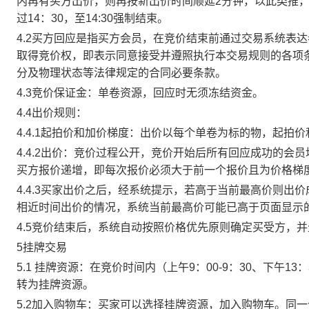
内再有买方出价，则再按新出价时间顺延2分钟，以此类推
过14：30，至14:30强制结束。
4.2买方回应是指买方会员，在竞价结束前通过交易系统表
取得竞价权，即表示同意接受并遵照执行本交易规则的各项
分及物理状态等法律规定的合同必要条款。
4.3竞价保证金：单卷资源，回应时无须冻结资金。
4.4出价规则：
4.4.1起拍价和加价梯度：出价以每个单卷为标的物，起拍
4.4.2出价：竞价过程公开，竞价开始后所有回应成功的
买方报价递增，即每次报价必须大于前一个报价且为价格梯
4.4.3买家出价之后，经系统提示，若高于当前最高价则
相近时间出价的情况，系统当前最高价可能已高于页面显示
4.5竞价结束后，系统自动按照价格优先原则确定买受方，
5挂牌交易
5.1 挂牌资源：在竞价时间内（上午9：00-9：30、下午1
转为挂牌资源。
5.2加入购物车：买家可以选择挂牌资源，加入购物车。同