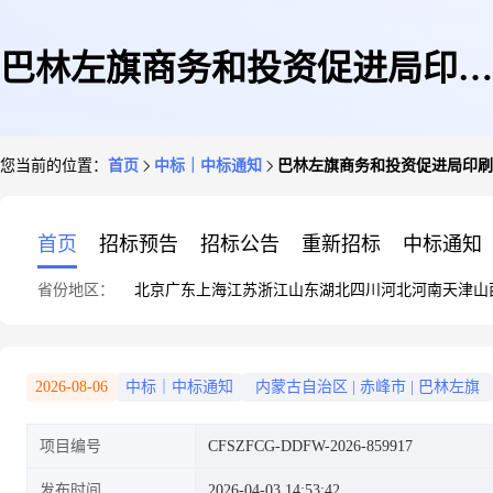
巴林左旗商务和投资促进局印刷
您当前的位置：
首页
中标｜中标通知
巴林左旗商务和投资促进局印刷
服务定点采购定点直购成交公告
首页
招标预告
招标公告
重新招标
中标通知
省份地区：
北京
广东
上海
江苏
浙江
山东
湖北
四川
河北
河南
天津
山
2026-08-06
中标｜中标通知
内蒙古自治区
|
赤峰市
|
巴林左旗
项目编号
CFSZFCG-DDFW-2026-859917
发布时间
2026-04-03 14:53:42