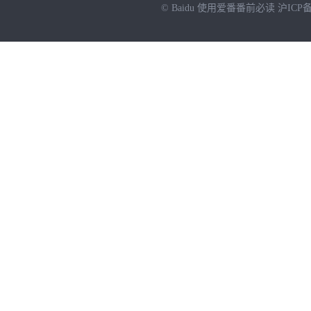
© Baidu
使用爱番番前必读
沪ICP备
NEW
HOT
暂时没有搜索结果…