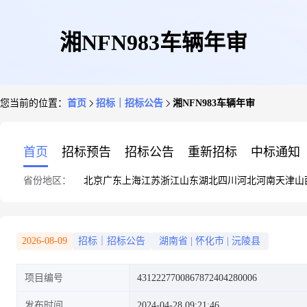
湘NFN983车辆年审
您当前的位置：
首页
招标｜招标公告
湘NFN983车辆年审
首页
招标预告
招标公告
重新招标
中标通知
省份地区：
北京
广东
上海
江苏
浙江
山东
湖北
四川
河北
河南
天津
山
2026-08-09
招标｜招标公告
湖南省
|
怀化市
|
沅陵县
项目编号
4312227700867872404280006
发布时间
2024-04-28 09:21:46