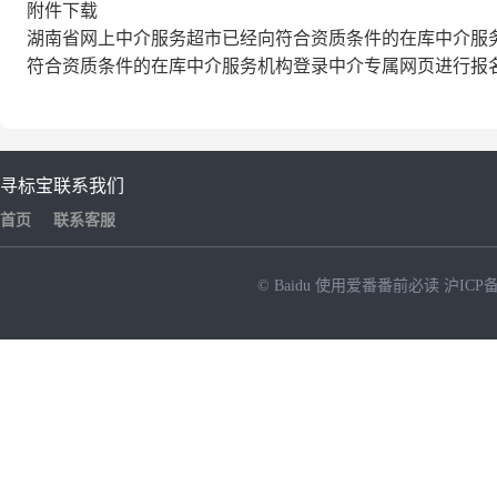
附件下载
湖南省网上中介服务超市已经向符合资质条件的在库中介服
符合资质条件的在库中介服务机构登录中介专属网页进行报
寻标宝
联系我们
首页
联系客服
© Baidu
使用爱番番前必读
沪ICP备
NEW
HOT