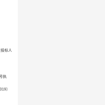
交投标人
号执
19〕