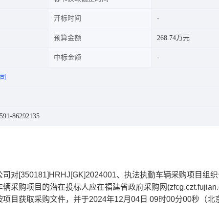
开标时间
预算金额
268.74万元
中标金额
司
1-86292135
公司
对[350181]HRHJ[GK]2024001、执法执勤车辆采购项目组
的潜在投标人应在福建省政府采购网(zfcg.czt.fujian.gov
按项目获取采购文件，并于
2024年12月04日 09时00分00秒
（北