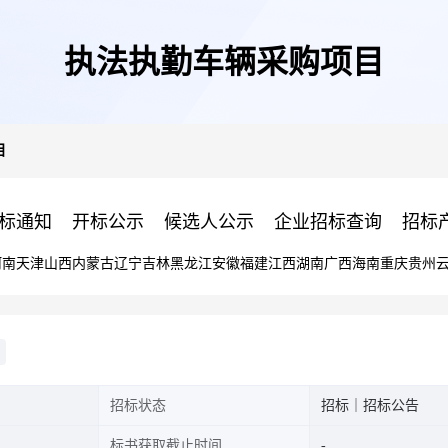
执法执勤车辆采购项目
目
标通知
开标公示
候选人公示
企业招标查询
招标
河南
天津
山西
内蒙古
辽宁
吉林
黑龙江
安徽
福建
江西
湖南
广西
海南
重庆
贵州
招标状态
招标｜招标公告
标书获取截止时间