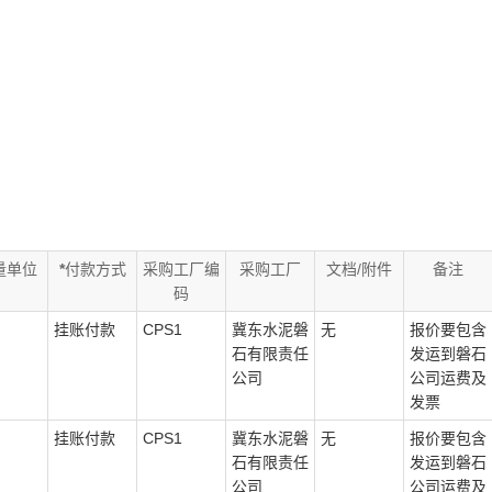
量单位
*
付款方式
采购工厂编
采购工厂
文档/附件
备注
码
挂账付款
CPS1
冀东水泥磐
无
报价要包含
石有限责任
发运到磐石
公司
公司运费及
发票
挂账付款
CPS1
冀东水泥磐
无
报价要包含
石有限责任
发运到磐石
公司
公司运费及