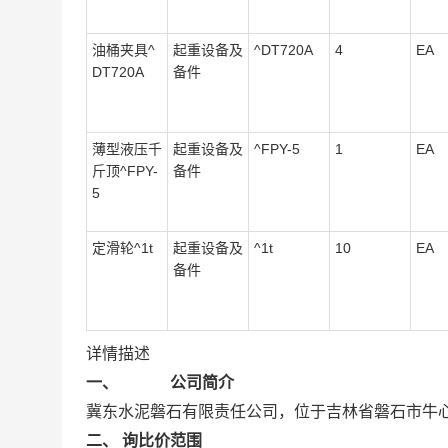
油桶夹具^
起重设备及
^DT720A
4
EA
DT720A
备件
薄型液压千
起重设备及
^FPY-5
1
EA
斤顶^FPY-
备件
5
定滑轮^1t
起重设备及
^1t
10
EA
备件
详情描述
一、 公司简介
冀东水泥磐石有限责任公司，位于吉林省磐石市牛
二、 询比价范围