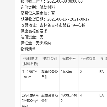
报价截止时间：2021-08-08 08:00:00
询价类别：辅助材料
是否需入围审核：否
期望收货日期：2021-08-16 - 2021-08-17
收货地址：吉林省吉林市磐石市牛心镇
供应商报价要求
注册资金：无
保证金：无需缴纳
物料清单
*
物料描述
*
物料类别
规格型号
*
采购数量
*
计
(材料名称)
手拉葫芦^
起重设备及
^1t×3m
2
EA
1t×3m
备件
双钩油桶吊
起重设备及
^500kg^46
4
EA
钳^500kg^
备件
0
460