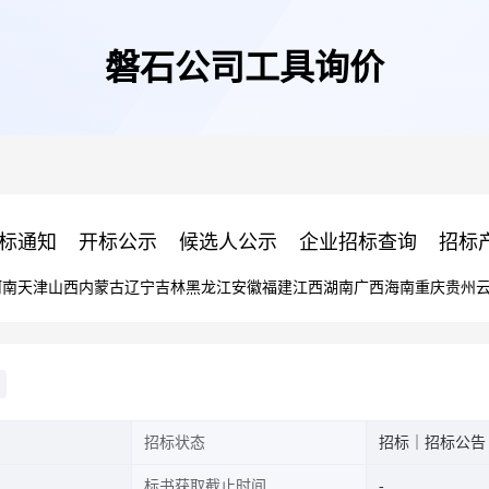
磐石公司工具询价
标通知
开标公示
候选人公示
企业招标查询
招标
河南
天津
山西
内蒙古
辽宁
吉林
黑龙江
安徽
福建
江西
湖南
广西
海南
重庆
贵州
招标状态
招标｜招标公告
标书获取截止时间