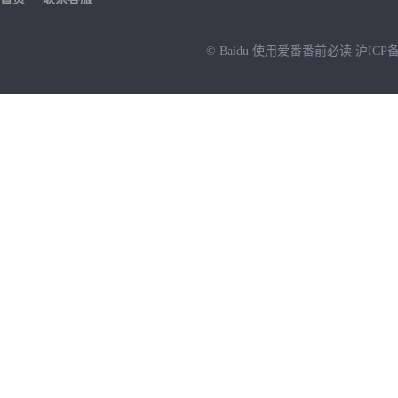
© Baidu
使用爱番番前必读
沪ICP备
NEW
HOT
暂时没有搜索结果…