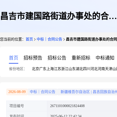
昌吉市建国路街道办事处的合同
您当前的位置：
首页
中标｜合同公告
昌吉市建国路街道办事处的合同
公告
首页
招标预告
招标公告
重新招标
中标通知
省份地区：
北京
广东
上海
江苏
浙江
山东
湖北
四川
河北
河南
天津
山
2026-08-09
中标｜合同公告
新疆维吾尔自治区
|
昌吉回族自治
项目编号
2671101000021824408
发布时间
2025-06-12 22:42:34