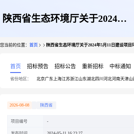
陕西省生态环境厅关于2024年5
您当前的位置：
首页
陕西省生态环境厅关于2024年5月11日建设项
月11日建设项目环境影响评价文
首页
招标预告
招标公告
重新招标
中标通知
省份地区：
北京
广东
上海
江苏
浙江
山东
湖北
四川
河北
河南
天津
山
件受理情况的公示
2026-08-08
陕西省
项目编号
发布时间
2024-05-11 16:23:27