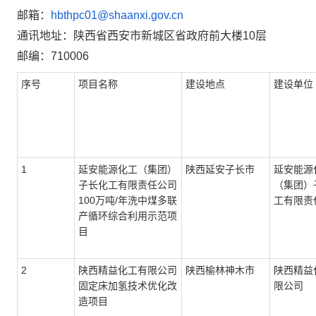
邮箱：
hbthpc
01
@shaanxi.gov.cn
通讯地址：陕西省西安市新城区省政府前大楼10层
邮编：710006
序号
项目名称
建设地点
建设单位
1
延安能源化工（集团）
陕西延安子长市
延安能源
子长化工有限责任公司
（集团）
100万吨/年洗中煤多联
工有限责
产循环综合利用示范项
目
2
陕西精益化工有限公司
陕西榆林神木市
陕西精益
固定床加氢技术优化改
限公司
造项目