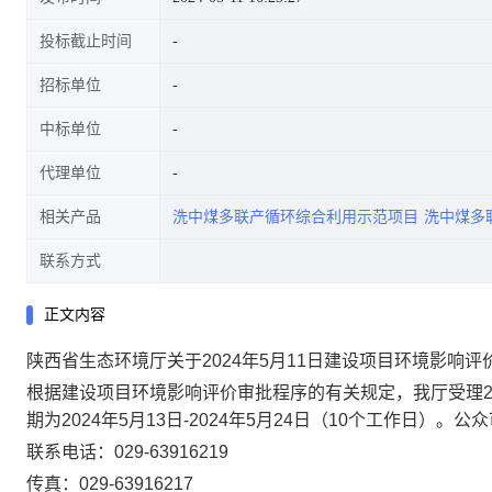
投标截止时间
招标单位
中标单位
代理单位
相关产品
洗中煤多联产循环综合利用示范项目
洗中煤多
联系方式
正文内容
陕西省生态环境厅关于2024年5月11日建设项目环境影响
根据建设项目环境影响评价审批程序的有关规定，我厅受理
期为
202
4
年
5
月
13
日-
20
24
年
5
月
2
4
日（
10
个工作日）。公众
联系电话：029-63916
21
9
传真：029-63916217