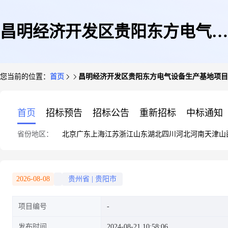
昌明经济开发区贵阳东方电气设
您当前的位置：
首页
昌明经济开发区贵阳东方电气设备生产基地项目
备生产基地项目竣工环境保护验
首页
招标预告
招标公告
重新招标
中标通知
省份地区：
北京
广东
上海
江苏
浙江
山东
湖北
四川
河北
河南
天津
山
收监测报告公示
2026-08-08
贵州省
|
贵阳市
项目编号
发布时间
2024-08-21 10:58:06