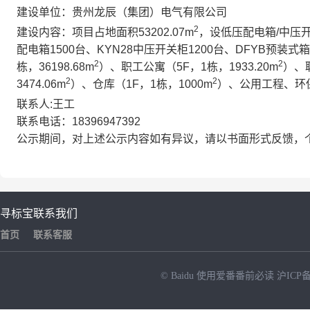
建设单位：贵州龙辰（集团）电气有限公司
2
建设内容：项目占地面积53202.07m
，设低压配电箱/中压开
配电箱1500台、KYN28中压开关柜1200台、DFYB预装
2
2
栋，36198.68m
）、职工公寓（5F，1栋，1933.20m
）、职
2
2
3474.06m
）、仓库（1F，1栋，1000m
）、公用工程、环
联系人:王工
联系电话：18396947392
公示期间，对上述公示内容如有异议，请以书面形式反馈，
寻标宝
联系我们
首页
联系客服
© Baidu
使用爱番番前必读
沪ICP备