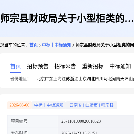
师宗县财政局关于小型柜类的网
您当前的位置：
首页
中标｜中标通知
师宗县财政局关于小型柜类的网
上超市采购项目成交公告
首页
招标预告
招标公告
重新招标
中标通知
省份地区：
北京
广东
上海
江苏
浙江
山东
湖北
四川
河北
河南
天津
山
2026-08-06
中标｜中标通知
云南省
|
曲靖市
|
师宗县
项目编号
2571101000026610323
发布时间
2025-12-23 15:21:51