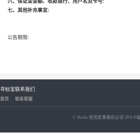
六、保证金金额、收款银行、用户名及卡号:
七、其他补充事宜:
公告期限:
寻标宝
联系我们
首页
联系客服
© Baidu
使用爱番番前必读
沪ICP备
NEW
HOT