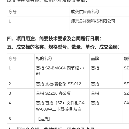
成交供应商名称、联系地址及成交金额：
序号
成交供应商名称
1
师宗县祥海科技有限公司
四、项目用途、简要技术要求及合同履行日期：
五、成交标的名称、规格型号、数量、单价、成交金额：
序号
标的名称
品牌
规
1
首指 SZ-BMG04 四节柜 小
首指
SZ
型
2
首指 搁板/置物架 SZ-012
首指
SZ
3
首指 SZZ16 办公桌
首指
SZ
4
首指 首指（SZ）文件柜CX-
首指
CX
W-009中二斗器械柜 灰白
5
【运费】