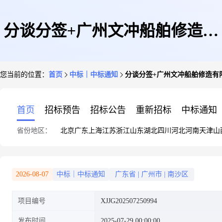
分谈分签+广州文冲船舶修造有
您当前的位置：
首页
中标｜中标通知
分谈分签+广州文冲船舶修造有限
限公司+MSC卡蒂亚尼((常规修
首页
招标预告
招标公告
重新招标
中标通知
省份地区：
北京
广东
上海
江苏
浙江
山东
湖北
四川
河北
河南
天津
山
理)钢制防火门的询价书的询价
2026-08-07
中标｜中标通知
广东省
|
广州市
|
南沙区
项目编号
XJJG202507250994
结果
发布时间
2025-07-29 00:00:00