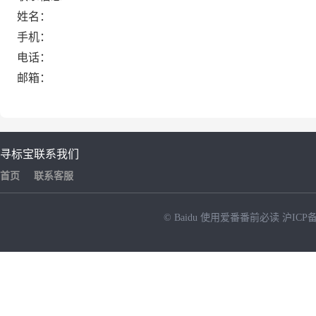
姓名：
手机：
电话：
邮箱：
寻标宝
联系我们
首页
联系客服
© Baidu
使用爱番番前必读
沪ICP备
NEW
HOT