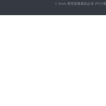
© Baidu
使用爱番番前必读
沪ICP备
NEW
HOT
暂时没有搜索结果…