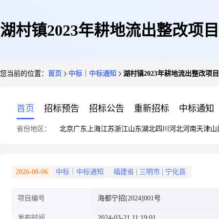
湖村镇2023年耕地流出整改项目
您当前的位置：
首页
中标｜中标通知
湖村镇2023年耕地流出整改项目
首页
招标预告
招标公告
重新招标
中标通知
省份地区：
北京
广东
上海
江苏
浙江
山东
湖北
四川
河北
河南
天津
山
2026-08-06
中标｜中标通知
福建省
|
三明市
|
宁化县
项目编号
海都宁招[2024]001号
发布时间
2024-03-21 11:19:01