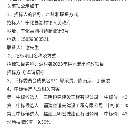
关事项公示如下：
1、招标人的名称、地址和联系方式
招标人：
宁化县湖村镇人民政府
地址：
宁化县湖村镇商业街
3号
电话：
15859883521
联系人：
谢先生
2、招标项目名称及方式
招标项目名称：
湖村镇
2023年耕地流出整改项目
招标方式
:
邀请
招标
3、
评标委员会成员名单：
廖荣贵
、
陈南京
、
丁志凌
4、
中标候选人及相关内容：
第一中标候选人
：三明恒建建设工程有限公司
中标价：
43
第二中标候选人：福建省谦美建设工程有限公司
中标价：
4
第三中标候选人：
福建三明宏诚建设有限公司
中标价：
43
现场抽取
K值：
9.30%