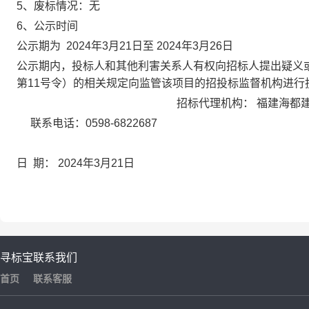
5、
废标情况：无
6
、公示时间
公示期为
202
4
年
3
月
21
日至
202
4
年
3
月
26
日
公示期内，投标人和其他利害关系人有权向招标人提出疑义
第
11号令）的相关规定向监管该项目的招投标监督机构
招标代理机构：
福建海都
联系电话：
0598-
6822687
日
期
：
202
4
年
3
月
21
日
寻标宝
联系我们
首页
联系客服