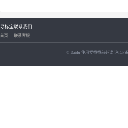
寻标宝
联系我们
首页
联系客服
© Baidu
使用爱番番前必读
沪ICP备
NEW
HOT