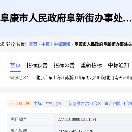
阜康市人民政府阜新街办事处关
您当前的位置：
首页
中标｜中标通知
阜康市人民政府阜新街办事处关
于广告牌匾的服务市场采购项目
首页
招标预告
招标公告
重新招标
中标通知
省份地区：
北京
广东
上海
江苏
浙江
山东
湖北
四川
河北
河南
天津
山
成交公告
2026-08-09
中标｜中标通知
新疆维吾尔自治区
|
昌吉回族自治
项目编号
2771101000013881891
发布时间
2024-08-05 12:27:26