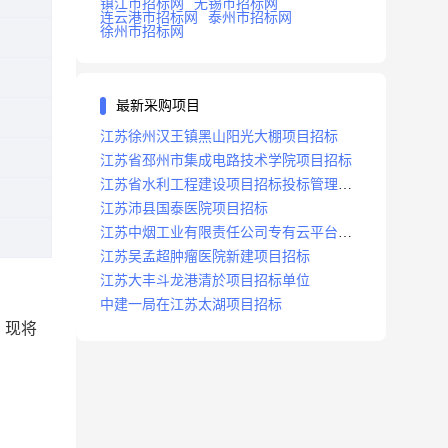
镇江市招标网
无锡市招标网
连云港市招标网
泰州市招标网
徐州市招标网
最新采购项目
江苏徐州汉王镇黑山阳光大棚项目招标
江苏省邳州市集成电路技术学院项目招标
江苏省水利工程建设项目招标投标管理办
法
江苏沛县国泰医院项目招标
江苏中烟工业有限责任公司专有云平台扩
容项目招标
江苏吴孟超肿瘤医院新建项目招标
江苏大丰斗龙港清於项目招标单位
中建一局在江苏太湖项目招标
，现将