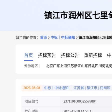
镇江市润州区七里
您当前的位置：
首页
中标｜中标通知
镇江市润州区七里甸
首页
招标预告
招标公告
重新招标
中
省份地区：
北京
广东
上海
江苏
浙江
山东
湖北
四川
河北
2026-08-08
中标｜中标通知
江苏省
|
镇江市
|
润州区
项目编号
2371101000025599804
发布时间
2025-11-18 14:51:15