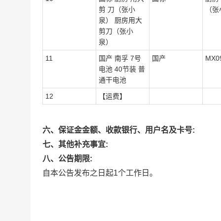
剪 刀（张小
（张
泉） 厨房用大
剪刀（张小
泉）
11
国产 南孚 7号
国产
MX0
电池 40节装 普
通干电池
12
【运费】
六、保证金金额、收款银行、用户名及卡号:
七、其他补充事宜:
八、公告期限:
自本公告发布之日起1个工作日。