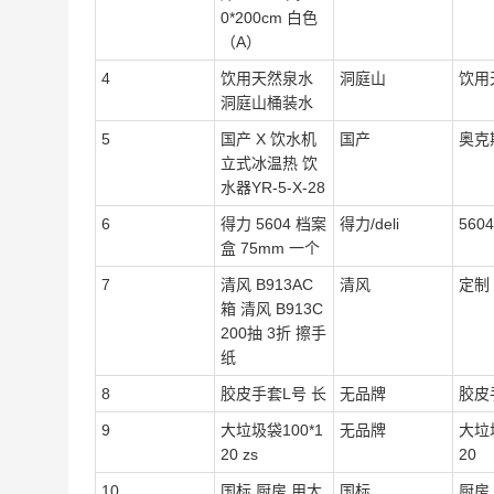
0*200cm 白色
（A）
4
饮用天然泉水
洞庭山
饮用
洞庭山桶装水
5
国产 X 饮水机
国产
奥克
立式冰温热 饮
水器YR-5-X-28
6
得力 5604 档案
得力/deli
5604
盒 75mm 一个
7
清风 B913AC
清风
定制
箱 清风 B913C
200抽 3折 擦手
纸
8
胶皮手套L号 长
无品牌
胶皮
9
大垃圾袋100*1
无品牌
大垃圾
20 zs
20
10
国标 厨房 用大
国标
厨房