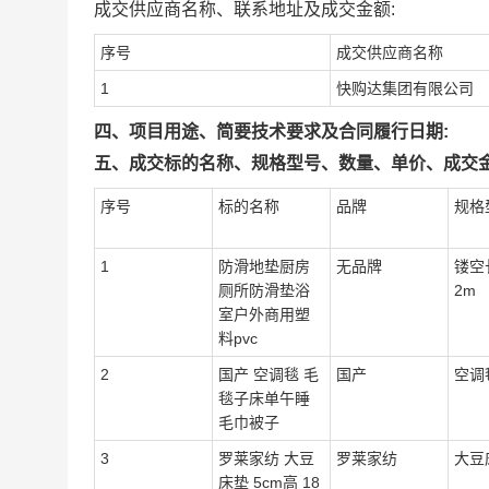
成交供应商名称、联系地址及成交金额:
序号
成交供应商名称
1
快购达集团有限公司
四、项目用途、简要技术要求及合同履行日期:
五、成交标的名称、规格型号、数量、单价、成交金
序号
标的名称
品牌
规格
1
防滑地垫厨房
无品牌
镂空长
厕所防滑垫浴
2m
室户外商用塑
料pvc
2
国产 空调毯 毛
国产
空调
毯子床单午睡
毛巾被子
3
罗莱家纺 大豆
罗莱家纺
大豆
床垫 5cm高 18