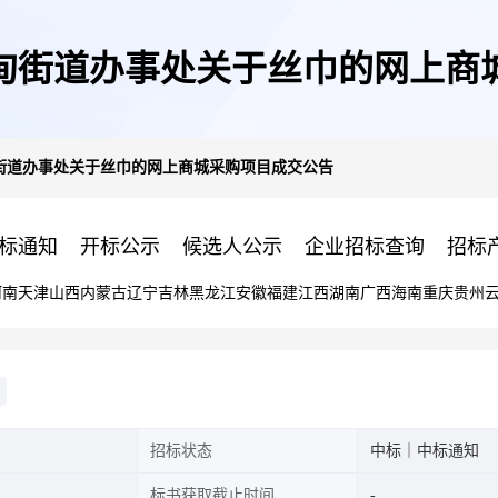
甸街道办事处关于丝巾的网上商
街道办事处关于丝巾的网上商城采购项目成交公告
标通知
开标公示
候选人公示
企业招标查询
招标
河南
天津
山西
内蒙古
辽宁
吉林
黑龙江
安徽
福建
江西
湖南
广西
海南
重庆
贵州
招标状态
中标｜中标通知
标书获取截止时间