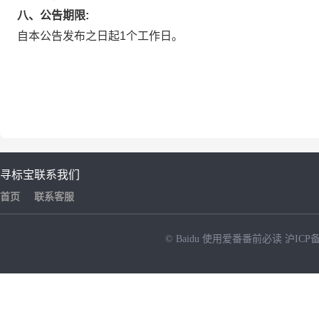
八、公告期限:
自本公告发布之日起1个工作日。
寻标宝
联系我们
首页
联系客服
© Baidu
使用爱番番前必读
沪ICP备
NEW
HOT