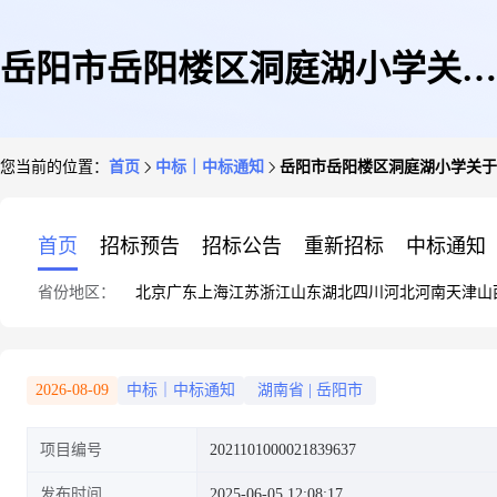
岳阳市岳阳楼区洞庭湖小学关于
您当前的位置：
首页
中标｜中标通知
岳阳市岳阳楼区洞庭湖小学关于
综合零售服务的网上超市采购项
首页
招标预告
招标公告
重新招标
中标通知
省份地区：
北京
广东
上海
江苏
浙江
山东
湖北
四川
河北
河南
天津
山
目成交公告
2026-08-09
中标｜中标通知
湖南省
|
岳阳市
项目编号
2021101000021839637
发布时间
2025-06-05 12:08:17