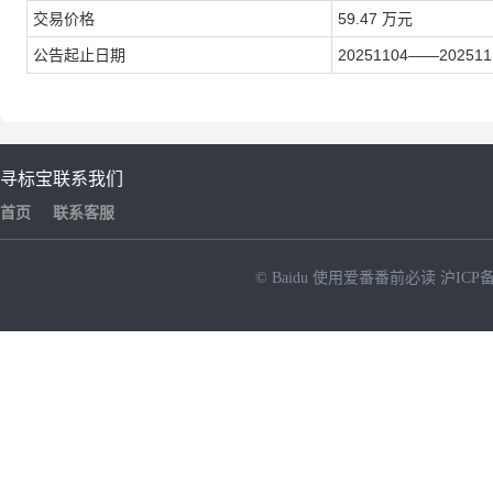
交易价格
59.47 万元
公告起止日期
20251104——202511
寻标宝
联系我们
首页
联系客服
© Baidu
使用爱番番前必读
沪ICP备
NEW
HOT