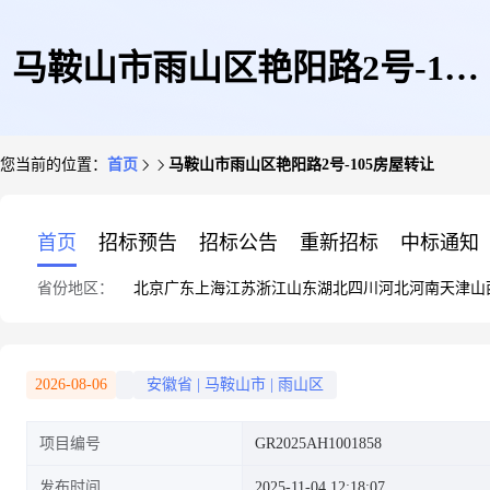
马鞍山市雨山区艳阳路2号-105
您当前的位置：
首页
马鞍山市雨山区艳阳路2号-105房屋转让
房屋转让
首页
招标预告
招标公告
重新招标
中标通知
省份地区：
北京
广东
上海
江苏
浙江
山东
湖北
四川
河北
河南
天津
山
2026-08-06
安徽省
|
马鞍山市
|
雨山区
项目编号
GR2025AH1001858
发布时间
2025-11-04 12:18:07