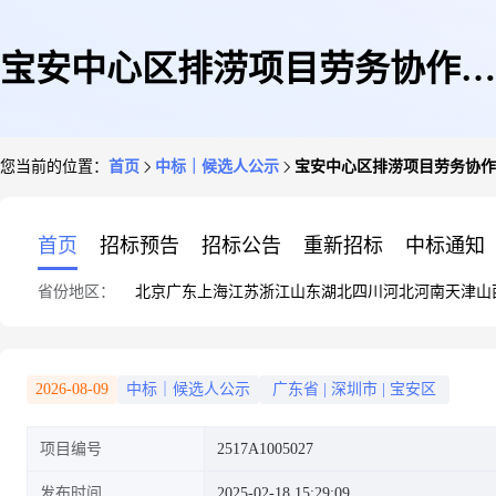
宝安中心区排涝项目劳务协作候
您当前的位置：
首页
中标｜候选人公示
宝安中心区排涝项目劳务协作
选人公示
首页
招标预告
招标公告
重新招标
中标通知
省份地区：
北京
广东
上海
江苏
浙江
山东
湖北
四川
河北
河南
天津
山
2026-08-09
中标｜候选人公示
广东省
|
深圳市
|
宝安区
项目编号
2517A1005027
发布时间
2025-02-18 15:29:09