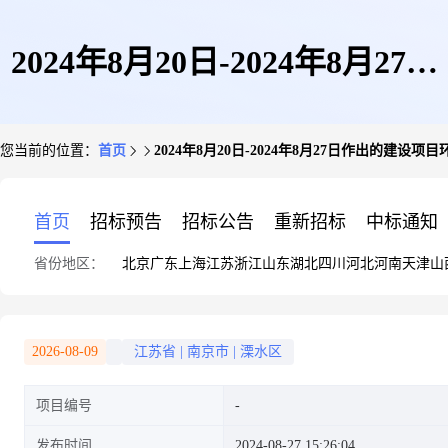
2024年8月20日-2024年8月27日
您当前的位置：
首页
2024年8月20日-2024年8月27日作出的建
作出的建设项目环境影响评价文
首页
招标预告
招标公告
重新招标
中标通知
省份地区：
北京
广东
上海
江苏
浙江
山东
湖北
四川
河北
河南
天津
山
件审批决定的公告(溧水区)
2026-08-09
江苏省
|
南京市
|
溧水区
项目编号
发布时间
2024-08-27 15:26:04