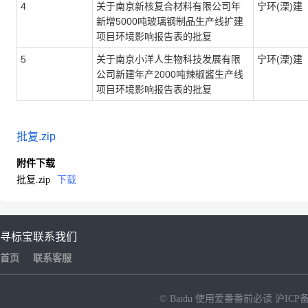
4
关于南京新核复合材料有限公司年
宁环(溧)建〔
新增5000吨玻璃钢制品生产线扩建
项目环境影响报告表的批复
5
关于南京小洋人生物科技发展有限
宁环(溧)建〔
公司新建年产2000吨辣椒酱生产线
项目环境影响报告表的批复
批复.zip
附件下载
批复.zip
下载
寻标宝
联系我们
首页
联系客服
© Baidu
使用爱番番前必读
沪ICP备