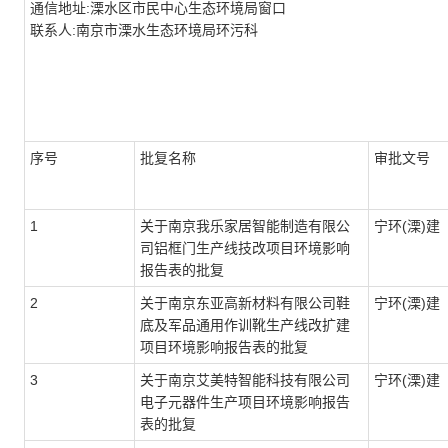
通信地址:溧水区市民中心生态环境局窗口
联系人:南京市溧水生态环境局环污科
序号
批复名称
审批文号
1
关于南京我乐家居智能制造有限公
宁环(溧)建〔
司铝框门生产线技改项目环境影响
报告表的批复
2
关于南京东亚高新材料有限公司鞋
宁环(溧)建〔
底及军品通用作训靴生产线改扩建
项目环境影响报告表的批复
3
关于南京艾美特智能科技有限公司
宁环(溧)建〔
电子元器件生产项目环境影响报告
表的批复