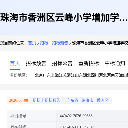
珠海市香洲区云峰小学增加学校
您当前的位置：
首页
招标｜招标预告
珠海市香洲区云峰小学增加学校
设备采购计划
首页
招标预告
招标公告
重新招标
中标通知
省份地区：
北京
广东
上海
江苏
浙江
山东
湖北
四川
河北
河南
天津
山
2026-08-08
招标｜招标预告
广东省
|
珠海市
|
香洲区
项目编号
440402-2026-00383
发布时间
2026-03-11 15:47:02