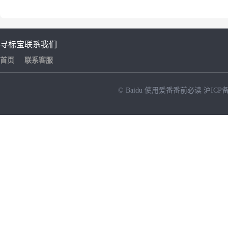
寻标宝
联系我们
首页
联系客服
© Baidu
使用爱番番前必读
沪ICP备
NEW
HOT
暂时没有搜索结果…