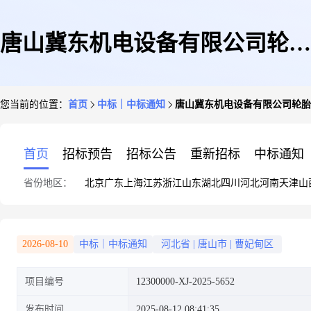
唐山冀东机电设备有限公司轮胎
您当前的位置：
首页
中标｜中标通知
唐山冀东机电设备有限公司轮胎
询比价-结果公告
首页
招标预告
招标公告
重新招标
中标通知
省份地区：
北京
广东
上海
江苏
浙江
山东
湖北
四川
河北
河南
天津
山
2026-08-10
中标｜中标通知
河北省
|
唐山市
|
曹妃甸区
项目编号
12300000-XJ-2025-5652
发布时间
2025-08-12 08:41:35