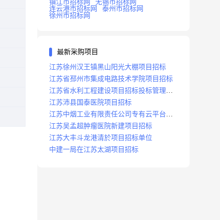
镇江市招标网
无锡市招标网
连云港市招标网
泰州市招标网
徐州市招标网
最新采购项目
江苏徐州汉王镇黑山阳光大棚项目招标
江苏省邳州市集成电路技术学院项目招标
江苏省水利工程建设项目招标投标管理办
法
江苏沛县国泰医院项目招标
江苏中烟工业有限责任公司专有云平台扩
容项目招标
江苏吴孟超肿瘤医院新建项目招标
江苏大丰斗龙港清於项目招标单位
中建一局在江苏太湖项目招标