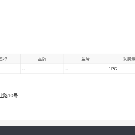
名称
品牌
型号
采购
--
--
1PC
路10号