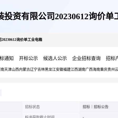
投资有限公司20230612询价
0230612询价单工业电箱
标通知
开标公示
候选人公示
企业招标查询
招标
河南
天津
山西
内蒙古
辽宁
吉林
黑龙江
安徽
福建
江西
湖南
广西
海南
重庆
贵州
招标状态
招标｜招标公告
标书获取截止时间