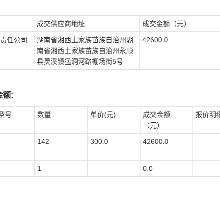
成交供应商地址
成交金额（元）
责任公司
湖南省湘西土家族苗族自治州湖
42600.0
南省湘西土家族苗族自治州永顺
县灵溪镇猛洞河路棚场街5号
额:
型号
数量
单价(元)
成交金额
报价明
（元）
142
300.0
42600.0
1
0.0