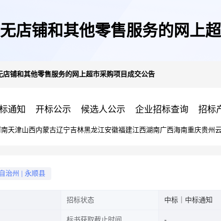
无店铺和其他零售服务的网上超
无店铺和其他零售服务的网上超市采购项目成交公告
标通知
开标公示
候选人公示
企业招标查询
招标
河南
天津
山西
内蒙古
辽宁
吉林
黑龙江
安徽
福建
江西
湖南
广西
海南
重庆
贵州
自治州
|
永顺县
招标状态
中标｜中标通知
标书获取截止时间