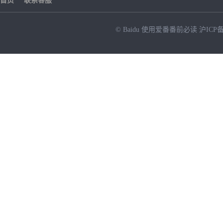
首页
联系客服
© Baidu
使用爱番番前必读
沪ICP备
NEW
HOT
暂时没有搜索结果…