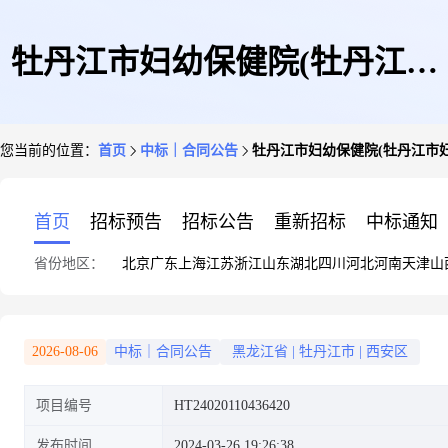
牡丹江市妇幼保健院(牡丹江市
您当前的位置：
首页
中标｜合同公告
牡丹江市妇幼保健院(牡丹江市
妇女儿童医院)采购需求合同政
首页
招标预告
招标公告
重新招标
中标通知
省份地区：
北京
广东
上海
江苏
浙江
山东
湖北
四川
河北
河南
天津
山
府采购合同公告
2026-08-06
中标｜合同公告
黑龙江省
|
牡丹江市
|
西安区
项目编号
HT24020110436420
发布时间
2024-03-26 19:26:38