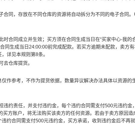
电子合同，存放在不同仓库的资源将自动拆分为不同的电子合同。
此时合同成立并生效；买方须在合同生成当日在“买家中心-我的合
合同生成当日24:00:00前完成配款。若买方逾期未配款，卖方
任，详见本规则第8条。
方可去仓库提货。
息仅作参考，不作为提货依据，数量异议解决办法具体以资源的
承担违约责任，并支付违约金，每个违约合同需支付500元违约金
责任的买方账户，将无法购买该卖方的任何资源。若由于卖方原因造
违约合同需支付500元违约金，买方承诺，收到违约金后不再