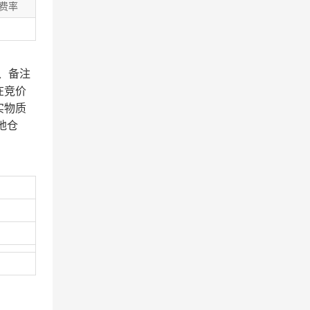
费率
、备注
在竞价
实物质
地仓