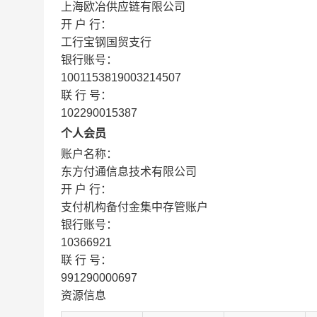
上海欧冶供应链有限公司
开 户 行：
工行宝钢国贸支行
银行账号：
1001153819003214507
联 行 号：
102290015387
个人会员
账户名称：
东方付通信息技术有限公司
开 户 行：
支付机构备付金集中存管账户
银行账号：
10366921
联 行 号：
991290000697
资源信息