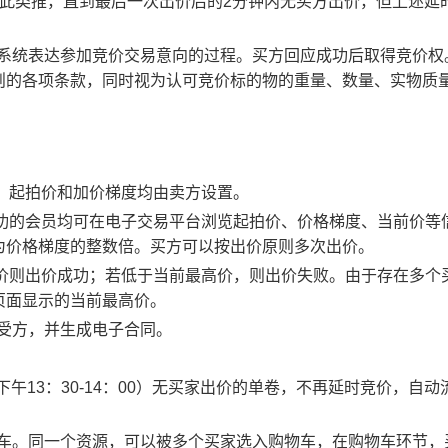
以此类推，直到最后一次出价后的2分钟内无买方出价，但上述延
易系统表达参加竞价交易意向的过程。买方回应成功后取得竞价权
则的各项条款，同时视为认可竞价标的物的重量、数量、实物质
物，起拍价和加价梯度均由卖方设置。
应成功的会员均可在电子交易平台浏览起拍价、价格梯度、当前价等
为价格梯度的整数倍。买方可以按出价原则多次出价。
最高价则出价成功；若低于当前最高价，则出价失败。由于存在多个
页面显示的当前最高价。
买受方，并生成电子合同。
0、下午13：30-14：00）无买家出价的单卷，不再延时竞价，自动
物车。同一个资源，可以被多个买家选入购物车，在购物车环节，