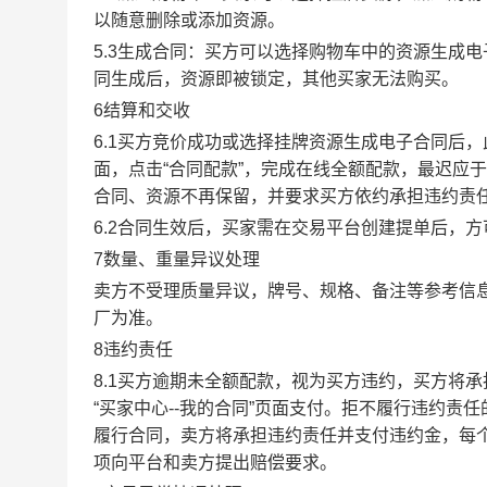
以随意删除或添加资源。
5.3生成合同：买方可以选择购物车中的资源生成
同生成后，资源即被锁定，其他买家无法购买。
6结算和交收
6.1买方竞价成功或选择挂牌资源生成电子合同后，
面，点击“合同配款”，完成在线全额配款，最迟应于
合同、资源不再保留，并要求买方依约承担违约责
6.2合同生效后，买家需在交易平台创建提单后，
7数量、重量异议处理
卖方不受理质量异议，牌号、规格、备注等参考信
厂为准。
8违约责任
8.1买方逾期未全额配款，视为买方违约，买方将
“买家中心--我的合同”页面支付。拒不履行违约
履行合同，卖方将承担违约责任并支付违约金，每个
项向平台和卖方提出赔偿要求。