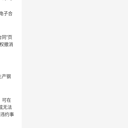
电子合
同”页
有权撤消
生产钢
，可在
成无法
就违约事