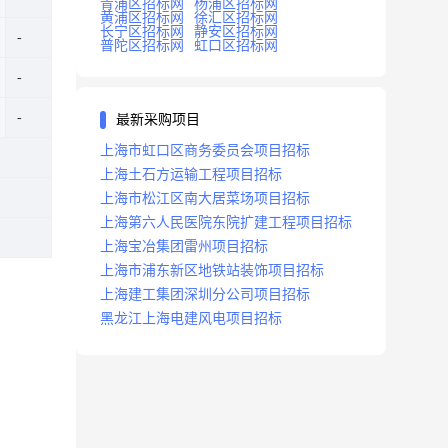
青浦区招标网
杨浦区招标网
黄浦区招标网
徐汇区招标网
长宁区招标网
静安区招标网
普陀区招标网
虹口区招标网
最新采购项目
上海市虹口区商务委员会项目招标
上海土石方运输工程项目招标
上海市松江区南大居菜场项目招标
上海第六人民医院东院扩建工程项目招标
上海宝冶集团雷州项目招标
上海市浦东新区地铁站装饰项目招标
上海建工集团深圳分公司项目招标
黑龙江上海电建风电项目招标