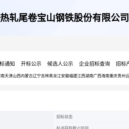
热轧尾卷宝山钢铁股份有限公司
标通知
开标公示
候选人公示
企业招标查询
招标
河南
天津
山西
内蒙古
辽宁
吉林
黑龙江
安徽
福建
江西
湖南
广西
海南
重庆
贵州
招标状态
标书获取截止时间