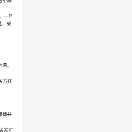
时不超
。一旦
量、成
信息。
买方在
流标并
买家可