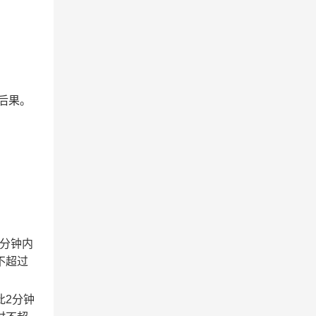
后果。
2分钟内
不超过
此2分钟