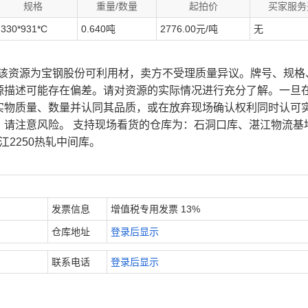
规格
重量/数量
起拍价
买家服务
.330*931*C
0.640吨
2776.00元/吨
无
、该资源为宝钢股份可利用材，卖方不受理质量异议。牌号、规格
源描述可能存在偏差。请对资源的实际情况进行充分了解。一旦
实物质量、数量并认同其品质，或在放弃现场确认权利同时认可
，请注意风险。 支持现场看货的仓库为：石洞口库、湛江物流基
江2250热轧中间库。
发票信息
增值税专用发票 13%
仓库地址
登录后显示
联系电话
登录后显示